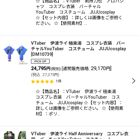
☆【商品名】：VTuber 剣持刀也 アロハシ
ャツ コスプレ衣装 バーチャル
YouTuber コスチューム JUJUcosplay
☆【セット内容】：詳しくは画像をご参照く
ださい。 ☆【使用素材】…
VTuber 伊波ライ 極楽湯 コスプレ衣装 バー
チャルYouTuber コスチューム JUJUcosplay
[
DM10739
]
24,795
29,170
]
円
[
通常販売価格
:
円
(税別)
(
税込
:
27,275
)
円
1
件
☆【商品名】：VTuber 伊波ライ 極楽湯
コスプレ衣装 バーチャルYouTuber コス
チューム JUJUcosplay ☆【セット内容】：
詳しくは画像をご参照ください。 ☆【使用素
材】：ポリ…
VTuber 伊波ライ Half Anniversary コスプレ衣