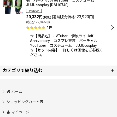
装 バーチャルYouTuber コスチューム
JUJUcosplay
[
DM10740
]
20,332
23,920
]
円
[
通常販売価格
:
円
(税別)
(
税込
:
22,366
)
円
1
件
☆【商品名】：VTuber 伊波ライ Half
Anniversary コスプレ衣装 バーチャル
YouTuber コスチューム JUJUcosplay
☆【セット内容】：詳しくは画像をご参照く
ださい。…
カテゴリで絞り込む
【ハ】コスプレ衣装 (全商品)
ホーム
ブルーアーカイブ コスプレ衣装
ショッピングカート
マイページ
プロジェクトセカイ コスプレ衣装