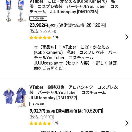
VTuber こぼ・かなえる(Kobo Kanaeru) 私
服 コスプレ衣装 バーチャルYouTuber コス
チューム JUJUcosplay
[
DM10736
]
並び順
:
23,902
28,120
]
円
[
通常販売価格
:
円
(税別)
(
税込
:
26,293
)
円
絞り込む
1
件
☆【商品名】：VTuber こぼ・かなえる
(Kobo Kanaeru) 私服 コスプレ衣装 バー
チャルYouTuber コスチューム
JUJUcosplay ☆【セット内容】：詳しくは画
像をご参照くだ…
VTuber 剣持刀也 アロハシャツ コスプレ衣
装 バーチャルYouTuber コスチューム
JUJUcosplay
[
DM10737
]
9,027
10,620
]
円
[
通常販売価格
:
円
(税別)
(
税込
:
9,930
)
円
1
件