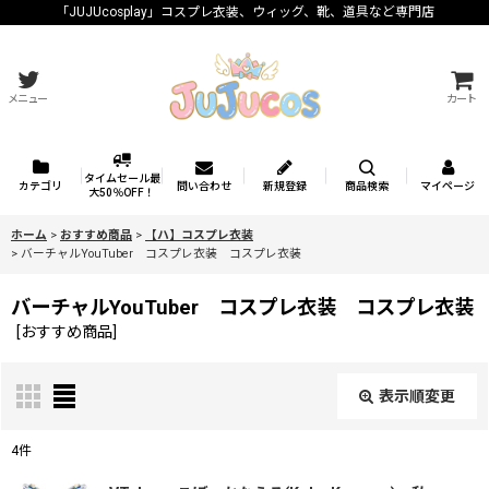
「JUJUcosplay」コスプレ衣装、ウィッグ、靴、道具など専門店
メニュー
カート
タイムセール最
カテゴリ
問い合わせ
新規登録
商品検索
マイページ
大50％OFF！
ホーム
>
おすすめ商品
>
【ハ】コスプレ衣装
>
バーチャルYouTuber コスプレ衣装 コスプレ衣装
バーチャルYouTuber コスプレ衣装 コスプレ衣装
[
おすすめ商品
]
表示順変更
閉じる
4
件
表示数
: