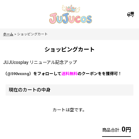
ホーム
>
ショッピングカート
ショッピングカート
JUJUcosplay リニューアル記念アップ
（
@590vxxng
）をフォローして
送料無料
のクーポンをを獲得可！
現在のカートの中身
カートは空です。
0
円
商品合計
: