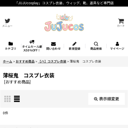
「JUJUcosplay」コスプレ衣装、ウィッグ、靴、道具など専門店
メニュー
カート
タイムセール最
カテゴリ
問い合わせ
新規登録
商品検索
マイページ
大50％OFF！
ホーム
>
おすすめ商品
>
【ハ】コスプレ衣装
>
薄桜鬼 コスプレ衣装
薄桜鬼 コスプレ衣装
[
おすすめ商品
]
表示順変更
閉じる
0
件
表示数
: