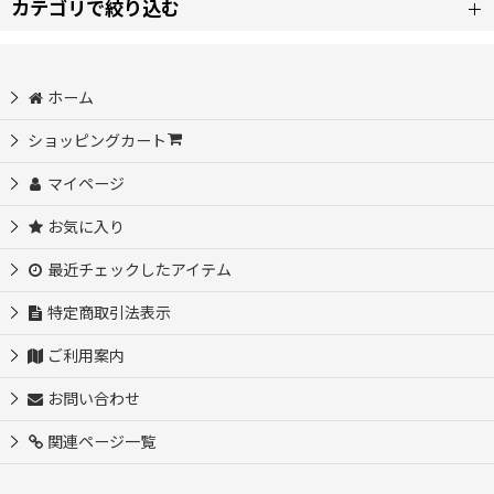
カテゴリで絞り込む
並び順
:
【ハ】コスプレ衣装 (全商品)
ホーム
絞り込む
ブルーアーカイブ コスプレ衣装
ショッピングカート
マイページ
プロジェクトセカイ コスプレ衣装
お気に入り
BanG Dream! コスプレ衣装
最近チェックしたアイテム
VOCALOID コスプレ衣装
特定商取引法表示
ご利用案内
ファイアーエムブレム コスプレ衣装
お問い合わせ
ポケットモンスター コスプレ衣装
関連ページ一覧
FAIRY TAIL コスプレ衣装