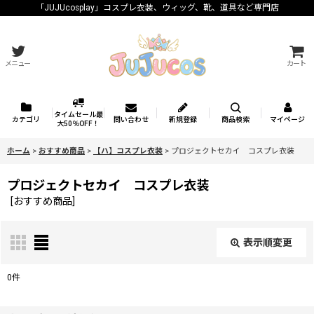
「JUJUcosplay」コスプレ衣装、ウィッグ、靴、道具など専門店
メニュー
カート
タイムセール最
カテゴリ
問い合わせ
新規登録
商品検索
マイページ
大50％OFF！
ホーム
>
おすすめ商品
>
【ハ】コスプレ衣装
>
プロジェクトセカイ コスプレ衣装
プロジェクトセカイ コスプレ衣装
[
おすすめ商品
]
表示順変更
閉じる
0
件
表示数
: