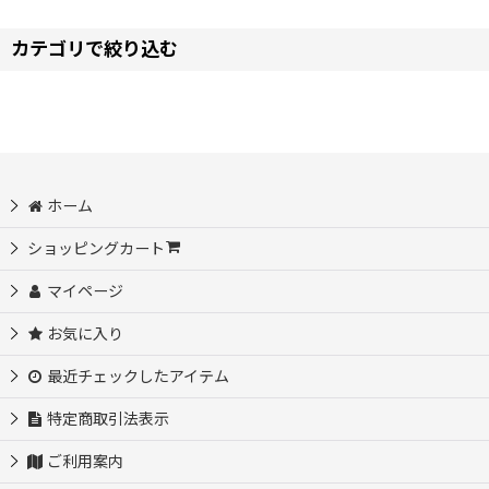
表示数
:
カテゴリで絞り込む
並び順
:
【ハ】コスプレ衣装 (全商品)
ブルーアーカイブ コスプレ衣装
ホーム
プロジェクトセカイ コスプレ衣装
ショッピングカート
BanG Dream! コスプレ衣装
マイページ
お気に入り
VOCALOID コスプレ衣装
最近チェックしたアイテム
ファイアーエムブレム コスプレ衣装
特定商取引法表示
ポケットモンスター コスプレ衣装
ご利用案内