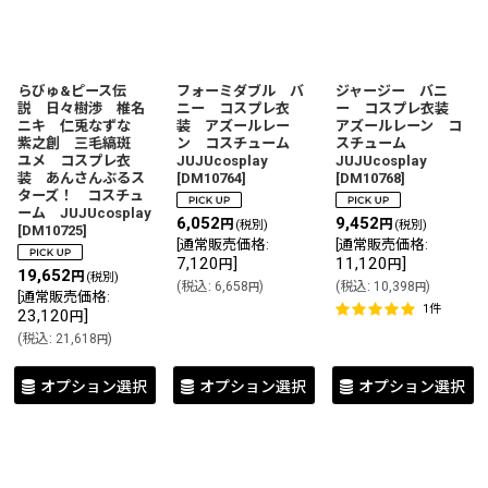
らびゅ&ピース伝
フォーミダブル バ
ジャージー バニ
説 日々樹渉 椎名
ニー コスプレ衣
ー コスプレ衣装
ニキ 仁兎なずな
装 アズールレー
アズールレーン コ
紫之創 三毛縞斑
ン コスチューム
スチューム
ユメ コスプレ衣
JUJUcosplay
JUJUcosplay
装 あんさんぶるス
[
DM10764
]
[
DM10768
]
ターズ！ コスチュ
ーム JUJUcosplay
6,052
9,452
円
円
(税別)
(税別)
[
DM10725
]
[
通常販売価格
:
[
通常販売価格
:
7,120
]
11,120
]
円
円
19,652
円
(税別)
(
税込
:
6,658
)
(
税込
:
10,398
)
円
円
[
通常販売価格
:
1
件
23,120
]
円
(
税込
:
21,618
)
円
オプション選択
オプション選択
オプション選択