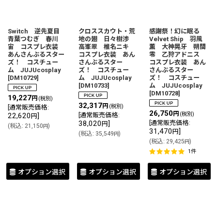
Switch 逆先夏目
クロススカウト・荒
感謝祭！幻に眠る
青葉つむぎ 春川
地の翅 日々樹渉
Velvet Ship 羽風
宙 コスプレ衣装
高峯翠 椎名ニキ
薫 大神晃牙 朔間
あんさんぶるスター
コスプレ衣装 あん
零 乙狩アドニス
ズ！ コスチュー
さんぶるスター
コスプレ衣装 あん
ム JUJUcosplay
ズ！ コスチュー
さんぶるスター
[
DM10729
]
ム JUJUcosplay
ズ！ コスチュー
[
DM10733
]
ム JUJUcosplay
[
DM10728
]
19,227
円
(税別)
32,317
円
(税別)
[
通常販売価格
:
26,750
円
(税別)
22,620
]
[
通常販売価格
:
円
38,020
]
[
通常販売価格
:
円
(
税込
:
21,150
)
円
31,470
]
円
(
税込
:
35,549
)
円
(
税込
:
29,425
)
円
1
件
オプション選択
オプション選択
オプション選択