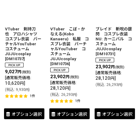
VTuber 剣持刀
VTuber こぼ・か
ブレイド 斬呪の銀
也 アロハシャツ
なえる(Kobo
閃 コスプレ衣装
コスプレ衣装 バー
Kanaeru) 私服 コ
NU: カーニバル コ
チャルYouTuber
スプレ衣装 バーチ
スチューム
コスチューム
ャルYouTuber コ
JUJUcosplay
JUJUcosplay
スチューム
[
DM10731
]
[
DM10737
]
JUJUcosplay
[
DM10736
]
23,902
円
(税別)
9,027
円
(税別)
[
通常販売価格
:
23,902
円
(税別)
[
通常販売価格
:
28,120
]
円
10,620
]
[
通常販売価格
:
円
(
税込
:
26,293
)
円
28,120
]
円
(
税込
:
9,930
)
円
(
税込
:
26,293
)
円
1
件
1
件
オプション選択
オプション選択
オプション選択