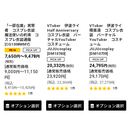
並び順
:
絞り込む
「一部在庫」男賢
VTuber 伊波ライ
VTuber 伊波ライ
者 コスプレ衣装
Half Anniversary
極楽湯 コスプレ衣
魔法使いの約束 コ
コスプレ衣装 バー
装 バーチャル
スプレ衣装通販
チャルYouTuber
YouTuber コスチ
[
CG1308WMY
]
コスチューム
ューム
JUJUcosplay
JUJUcosplay
[
DM10740
]
[
DM10739
]
7,650
～9,478
円
円
(税別)
20,332
24,795
円
円
(税別)
(税別)
[
通常販売価格
:
9,000
～11,150
[
通常販売価格
:
[
通常販売価格
:
円
23,920
]
29,170
]
円
円
]
円
(
税込
:
22,366
)
(
税込
:
27,275
)
円
円
(
税込
:
8,415
～10,426
)
円
円
1
件
1
件
1
件
オプション選択
オプション選択
オプション選択