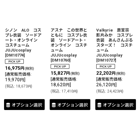
シノン ALO コス
アスナ この世界と
Valkyrie 斎宮宗
プレ衣装 ソードア
ともに コスプレ衣
影片みか コスプレ
ート・オンライン
装 ソードアート・
衣装 あんさんぶる
コスチューム
オンライン コスチ
スターズ！ コスチ
JUJUcosplay
ューム
ューム
[
DM10774
]
JUJUcosplay
JUJUcosplay
[
DM10760
]
[
DM10727
]
16,975
円
(税別)
15,827
22,202
円
円
(税別)
(税別)
[
通常販売価格
:
19,970
]
[
通常販売価格
:
[
通常販売価格
:
円
18,620
]
26,120
]
円
円
(
税込
:
18,673
)
円
(
税込
:
17,410
)
(
税込
:
24,423
)
円
円
オプション選択
オプション選択
オプション選択