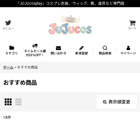
「JUJUcosplay」コスプレ衣装、ウィッグ、靴、道具など専門店
メニュー
カート
タイムセール最
カテゴリ
問い合わせ
新規登録
商品検索
マイページ
大50％OFF！
ホーム
>
おすすめ商品
おすすめ商品
表示順変更
閉じる
18
件
表示数
: