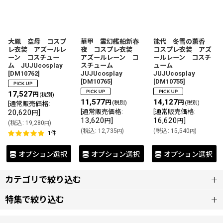
大鳳 空母 コスプ
華甲 霊幻艦船新春
能代 冬雪の薫香
レ衣装 アズールレ
夜 コスプレ衣装
コスプレ衣装 アズ
ーン コスチュー
アズールレーン コ
ールレーン コスチ
ム JUJUcosplay
スチューム
ューム
[
DM10762
]
JUJUcosplay
JUJUcosplay
[
DM10765
]
[
DM10755
]
17,527
円
(税別)
11,577
14,127
円
円
(税別)
(税別)
[
通常販売価格
:
20,620
]
[
通常販売価格
:
[
通常販売価格
:
円
13,620
]
16,620
]
円
円
(
税込
:
19,280
)
円
(
税込
:
12,735
)
(
税込
:
15,540
)
円
円
1
件
オプション選択
オプション選択
オプション選択
カテゴリで絞り込む
特集で絞り込む
在庫品（翌日発送）