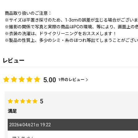
商品取り扱いのご注意：
※サイズは平置き採寸のため、1-3cmの誤差が生じる場合がござい
※撮影の関係で写真と実際の商品はPCの環境、等により、画面上の
※衣装の洗濯は、ドライクリーニングをおススメします！
※製品の性質上、多少のシミ・糸のほつれ等出てしまうことがござ
レビュー
5.00
1
件のレビュー
5
満足
2026
04
21
19:22
年
月
日