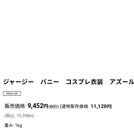
ジャージー バニー コスプレ衣装 アズールレー
9,452
販売価格
:
11,120
円
[
通常販売価格
:
]
(税別)
円
(
税込
:
10,398
)
円
重み
:
1kg