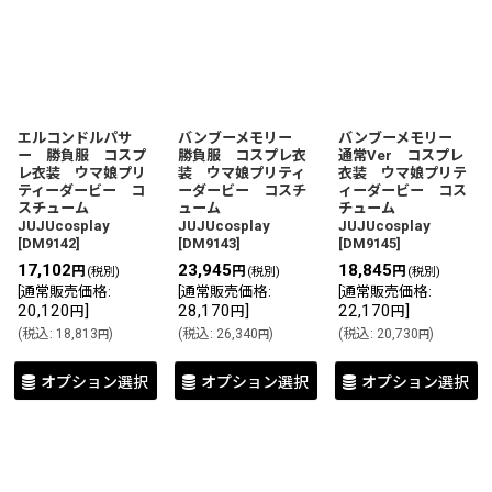
エルコンドルパサ
バンブーメモリー
バンブーメモリー
ー 勝負服 コスプ
勝負服 コスプレ衣
通常Ver コスプレ
レ衣装 ウマ娘プリ
装 ウマ娘プリティ
衣装 ウマ娘プリテ
ティーダービー コ
ーダービー コスチ
ィーダービー コス
スチューム
ューム
チューム
JUJUcosplay
JUJUcosplay
JUJUcosplay
[
DM9142
]
[
DM9143
]
[
DM9145
]
17,102
23,945
18,845
円
円
円
(税別)
(税別)
(税別)
[
通常販売価格
:
[
通常販売価格
:
[
通常販売価格
:
20,120
]
28,170
]
22,170
]
円
円
円
(
税込
:
18,813
)
(
税込
:
26,340
)
(
税込
:
20,730
)
円
円
円
オプション選択
オプション選択
オプション選択