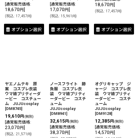
[
通常販売価格
:
[
通常販売価格
:
18,670
]
円
18,670
]
17,070
]
円
円
(
税込
:
17,457
)
円
(
税込
:
17,457
)
(
税込
:
15,961
)
円
円
オプション選択
オプション選択
オプション選択
ヤエノムテキ 原
ノースフライト 勝
オグリキャップ ジ
案 コスプレ衣装
負服 コスプレ衣
ャージ コスプレ衣
ウマ娘プリティーダ
装 ウマ娘プリティ
装 ウマ娘プリティ
ービー コスチュー
ーダービー コスチ
ーダービー コスチ
ム JUJUcosplay
ューム
ューム
[
DM8745
]
JUJUcosplay
JUJUcosplay
[
DM8941
]
[
DM9128
]
19,610
円
(税別)
32,615
12,385
円
円
(税別)
(税別)
[
通常販売価格
:
23,070
]
[
通常販売価格
:
[
通常販売価格
:
円
38,370
]
14,570
]
円
円
(
税込
:
21,571
)
円