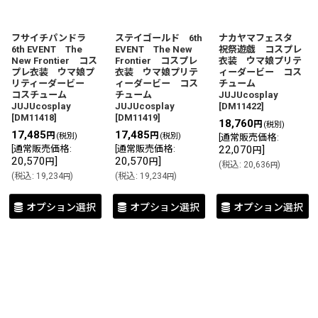
フサイチパンドラ
ステイゴールド 6th
ナカヤマフェスタ
6th EVENT The
EVENT The New
祝祭遊戯 コスプレ
New Frontier コス
Frontier コスプレ
衣装 ウマ娘プリテ
プレ衣装 ウマ娘プ
衣装 ウマ娘プリテ
ィーダービー コス
リティーダービー
ィーダービー コス
チューム
コスチューム
チューム
JUJUcosplay
JUJUcosplay
JUJUcosplay
[
DM11422
]
[
DM11418
]
[
DM11419
]
18,760
円
(税別)
17,485
17,485
円
円
(税別)
(税別)
[
通常販売価格
:
[
通常販売価格
:
[
通常販売価格
:
22,070
]
円
20,570
]
20,570
]
円
円
(
税込
:
20,636
)
円
(
税込
:
19,234
)
(
税込
:
19,234
)
円
円
オプション選択
オプション選択
オプション選択