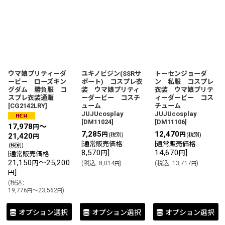
表示数
:
並び順
:
ウマ娘プリティーダ
ユキノビジン(SSRサ
トーセンジョーダ
ービー ローズキン
ポート) コスプレ衣
ン 私服 コスプレ
絞り込む
グダム 勝負服 コ
装 ウマ娘プリティ
衣装 ウマ娘プリテ
スプレ衣装通販
ーダービー コスチ
ィーダービー コス
[
CG2142LRY
]
ューム
チューム
JUJUcosplay
JUJUcosplay
[
DM11024
]
[
DM11106
]
17,978
～
円
7,285
12,470
円
円
(税別)
(税別)
21,420
円
[
通常販売価格
:
[
通常販売価格
:
(税別)
8,570
]
14,670
]
円
円
[
通常販売価格
:
21,150
～25,200
円
(
税込
:
8,014
)
(
税込
:
13,717
)
円
円
]
円
(
税込
:
19,776
～23,562
)
円
円
オプション選択
オプション選択
オプション選択