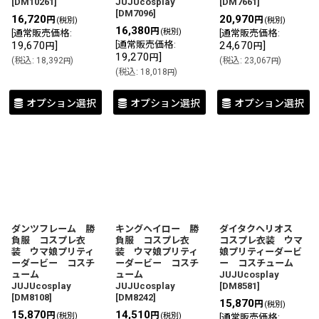
[
DM10261
]
JUJUcosplay
[
DM7661
]
[
DM7096
]
16,720
20,970
円
円
(税別)
(税別)
16,380
円
(税別)
[
通常販売価格
:
[
通常販売価格
:
19,670
]
[
通常販売価格
:
24,670
]
円
円
19,270
]
円
(
税込
:
18,392
)
(
税込
:
23,067
)
円
円
(
税込
:
18,018
)
円
オプション選択
オプション選択
オプション選択
ダンツフレーム 勝
キングヘイロー 勝
ダイタクヘリオス
負服 コスプレ衣
負服 コスプレ衣
コスプレ衣装 ウマ
装 ウマ娘プリティ
装 ウマ娘プリティ
娘プリティーダービ
ーダービー コスチ
ーダービー コスチ
ー コスチューム
ューム
ューム
JUJUcosplay
JUJUcosplay
JUJUcosplay
[
DM8581
]
[
DM8108
]
[
DM8242
]
15,870
円
(税別)
15,870
14,510
円
円
(税別)
(税別)
[
通常販売価格
: