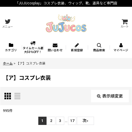
「JUJUcosplay」コスプレ衣装、ウィッグ、靴、道具など専門店
メニュー
カート
タイムセール最
カテゴリ
問い合わせ
新規登録
商品検索
マイページ
大50％OFF！
ホーム
>
【ア】コスプレ衣装
【ア】コスプレ衣装
表示順変更
閉じる
995
件
サブカテゴリ
:
...
1
2
3
17
次
»