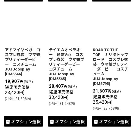
アドマイヤベガ コ
テイエムオペラオ
ROAD TO THE
スプレ衣装 ウマ娘
ー 通常Ver コス
TOP ナリタトップ
プリティーダービ
プレ衣装 ウマ娘プ
ロード コスプレ衣
ー コスチューム
リティーダービー
装 ウマ娘プリティ
JUJUcosplay
コスチューム
ーダービー コスチ
[
DM5546
]
JUJUcosplay
ューム
[
DM5565
]
JUJUcosplay
19,907
円
(税別)
[
DM5795
]
28,407
円
(税別)
[
通常販売価格
:
21,607
円
(税別)
23,420
]
[
通常販売価格
:
円
33,420
]
[
通常販売価格
:
円
(
税込
:
21,898
)
円
25,420
]
円
(
税込
:
31,248
)
円
(
税込
:
23,768
)
円
オプション選択
オプション選択
オプション選択