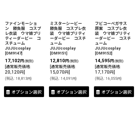
ファインモーショ
ミスターシービー
フビコーペガサス
ン 勝負服 コスプ
勝負服 コスプレ衣
原案 コスプレ衣
レ衣装 ウマ娘プリ
装 ウマ娘プリティ
装 ウマ娘プリティ
ティーダービー コ
ーダービー コスチ
ーダービー コスチ
スチューム
ューム
ューム
JUJUcosplay
JUJUcosplay
JUJUcosplay
[
DM9147
]
[
DM9151
]
[
DM9152
]
17,102
12,810
14,595
円
円
円
(税別)
(税別)
(税別)
[
通常販売価格
:
[
通常販売価格
:
[
通常販売価格
:
20,120
]
15,070
]
17,170
]
円
円
円
(
税込
:
18,813
)
(
税込
:
14,091
)
(
税込
:
16,055
)
円
円
円
オプション選択
オプション選択
オプション選択