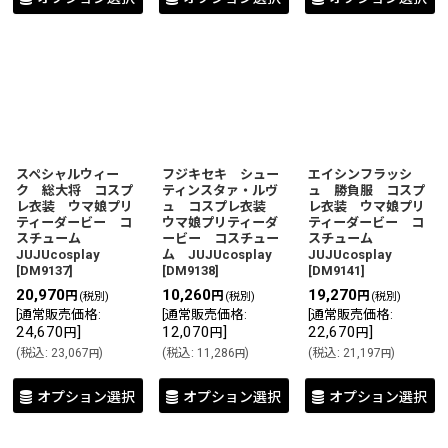
スペシャルウィー
フジキセキ シュー
エイシンフラッシ
ク 総大将 コスプ
ティンスタァ・ルヴ
ュ 勝負服 コスプ
レ衣装 ウマ娘プリ
ュ コスプレ衣装
レ衣装 ウマ娘プリ
ティーダービー コ
ウマ娘プリティーダ
ティーダービー コ
スチューム
ービー コスチュー
スチューム
JUJUcosplay
ム JUJUcosplay
JUJUcosplay
[
DM9137
]
[
DM9138
]
[
DM9141
]
20,970
10,260
19,270
円
円
円
(税別)
(税別)
(税別)
[
通常販売価格
:
[
通常販売価格
:
[
通常販売価格
:
24,670
]
12,070
]
22,670
]
円
円
円
(
税込
:
23,067
)
(
税込
:
11,286
)
(
税込
:
21,197
)
円
円
円
オプション選択
オプション選択
オプション選択