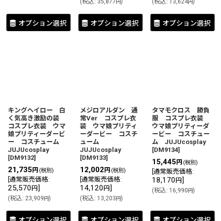
(
税込
:
35,877
)
(
税込
:
13,624
)
円
円
オプション選択
オプション選択
オプション選択
キングヘイロー 白
メジロアルダン 通
タマモクロス 勝負
く気高き激励の装
常Ver コスプレ衣
服 コスプレ衣装
コスプレ衣装 ウマ
装 ウマ娘プリティ
ウマ娘プリティーダ
娘プリティーダービ
ーダービー コスチ
ービー コスチュー
ー コスチューム
ューム
ム JUJUcosplay
JUJUcosplay
JUJUcosplay
[
DM9134
]
[
DM9132
]
[
DM9133
]
15,445
円
(税別)
21,735
12,002
円
円
(税別)
(税別)
[
通常販売価格
:
[
通常販売価格
:
[
通常販売価格
:
18,170
]
円
25,570
]
14,120
]
円
円
(
税込
:
16,990
)
円
(
税込
:
23,909
)
(
税込
:
13,203
)
円
円
オプション選択
オプション選択
オプション選択