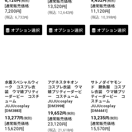
6,120
9,452
円
円
(税別)
(税別)
[
通常販売価格
:
[
通常販売価格
:
13,520
]
[
通常販売価格
:
円
7,200
]
11,120
]
円
円
(
税込
:
12,642
)
円
(
税込
:
6,732
)
(
税込
:
10,398
)
円
円
オプション選択
オプション選択
オプション選択
水着スペシャルウィ
アグネスタキオン
サトノダイヤモン
ーク コスプレ衣
コスプレ衣装 ウマ
ド 勝負服 コスプ
装 ウマ娘プリティ
娘プリティーダービ
レ衣装 ウマ娘プリ
ーダービー コスチ
ー コスチューム
ティーダービー コ
ューム
JUJUcosplay
スチューム
JUJUcosplay
[
DM3998
]
JUJUcosplay
[
DM3883
]
[
DM4441
]
19,652
円
(税別)
13,277
13,235
円
円
(税別)
(税別)
[
通常販売価格
:
[
通常販売価格
:
23,120
]
[
通常販売価格
:
円
15,620
]
15,570
]
円
円
(
税込
:
21,618
)
円