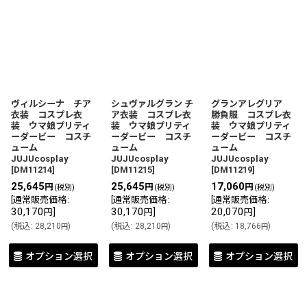
ヴィルシーナ チア
シュヴァルグラン チ
グランアレグリア
衣装 コスプレ衣
ア衣装 コスプレ衣
勝負服 コスプレ衣
装 ウマ娘プリティ
装 ウマ娘プリティ
装 ウマ娘プリティ
ーダービー コスチ
ーダービー コスチ
ーダービー コスチ
ューム
ューム
ューム
JUJUcosplay
JUJUcosplay
JUJUcosplay
[
DM11214
]
[
DM11215
]
[
DM11219
]
25,645
25,645
17,060
円
円
円
(税別)
(税別)
(税別)
[
通常販売価格
:
[
通常販売価格
:
[
通常販売価格
:
30,170
]
30,170
]
20,070
]
円
円
円
(
税込
:
28,210
)
(
税込
:
28,210
)
(
税込
:
18,766
)
円
円
円
オプション選択
オプション選択
オプション選択