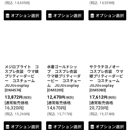
(
税込
:
14,605
)
(
税込
:
14,559
)
円
円
オプション選択
オプション選択
オプション選択
メジロブライト コ
水着ゴールドシッ
サクラチヨノオー
スプレ衣装 ウマ娘
プ コスプレ衣装
コスプレ衣装 ウマ
プリティーダービ
ウマ娘プリティーダ
娘プリティーダービ
ー コスチューム
ービー コスチュー
ー コスチューム
JUJUcosplay
ム JUJUcosplay
JUJUcosplay
[
DM4574
]
[
DM5205
]
[
DM5383
]
13,872
12,470
17,612
円
円
円
(税別)
(税別)
(税別)
[
通常販売価格
:
[
通常販売価格
:
[
通常販売価格
:
16,320
]
14,670
]
20,720
]
円
円
円
(
税込
:
15,260
)
(
税込
:
13,717
)
(
税込
:
19,374
)
円
円
円
オプション選択
オプション選択
オプション選択