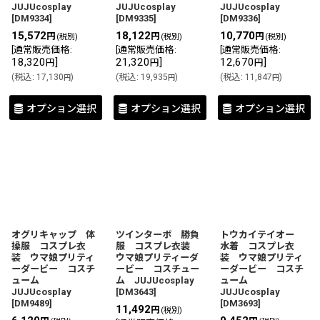
JUJUcosplay
JUJUcosplay
JUJUcosplay
[
DM9334
]
[
DM9335
]
[
DM9336
]
15,572
18,122
10,770
円
円
円
(税別)
(税別)
(税別)
[
通常販売価格
:
[
通常販売価格
:
[
通常販売価格
:
18,320
]
21,320
]
12,670
]
円
円
円
(
税込
:
17,130
)
(
税込
:
19,935
)
(
税込
:
11,847
)
円
円
円
オプション選択
オプション選択
オプション選択
オグリキャップ 体
ツインターボ 勝負
トウカイテイオー
操服 コスプレ衣
服 コスプレ衣装
水着 コスプレ衣
装 ウマ娘プリティ
ウマ娘プリティーダ
装 ウマ娘プリティ
ーダービー コスチ
ービー コスチュー
ーダービー コスチ
ューム
ム JUJUcosplay
ューム
JUJUcosplay
[
DM3643
]
JUJUcosplay
[
DM9489
]
[
DM3693
]
11,492
円
(税別)