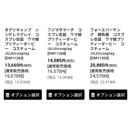
オグリキャップ シ
フジマサマーチ コ
フォーエバーヤン
ンデレラグレイ コ
スプレ衣装 ウマ娘
グ 勝負服 コスプ
スプレ衣装 ウマ娘
プリティーダービ
レ衣装 ウマ娘プリ
プリティーダービ
ー コスチューム
ティーダービー コ
ー コスチューム
JUJUcosplay
スチューム
JUJUcosplay
[
DM11268
]
JUJUcosplay
[
DM11242
]
[
DM11303
]
14,085
円
(税別)
13,660
20,885
円
円
(税別)
(税別)
[
通常販売価格
:
[
通常販売価格
:
16,570
]
[
通常販売価格
:
円
16,070
]
24,570
]
円
円
(
税込
:
15,494
)
円
(
税込
:
15,026
)
(
税込
:
22,974
)
円
円
オプション選択
オプション選択
オプション選択