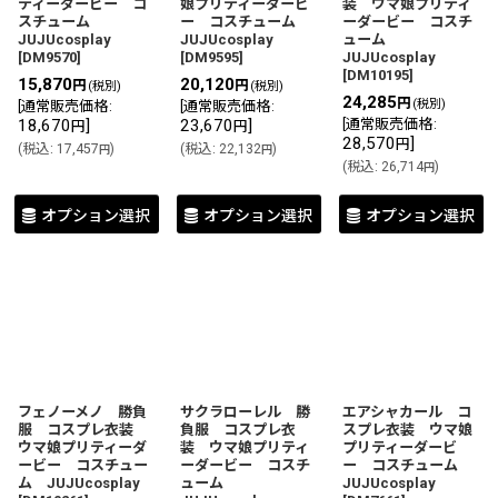
ティーダービー コ
娘プリティーダービ
装 ウマ娘プリティ
スチューム
ー コスチューム
ーダービー コスチ
JUJUcosplay
JUJUcosplay
ューム
[
DM9570
]
[
DM9595
]
JUJUcosplay
[
DM10195
]
15,870
20,120
円
円
(税別)
(税別)
24,285
円
(税別)
[
通常販売価格
:
[
通常販売価格
:
18,670
]
23,670
]
[
通常販売価格
:
円
円
28,570
]
円
(
税込
:
17,457
)
(
税込
:
22,132
)
円
円
(
税込
:
26,714
)
円
オプション選択
オプション選択
オプション選択
フェノーメノ 勝負
サクラローレル 勝
エアシャカール コ
服 コスプレ衣装
負服 コスプレ衣
スプレ衣装 ウマ娘
ウマ娘プリティーダ
装 ウマ娘プリティ
プリティーダービ
ービー コスチュー
ーダービー コスチ
ー コスチューム
ム JUJUcosplay
ューム
JUJUcosplay