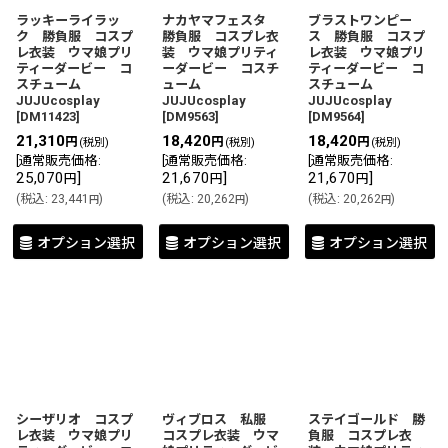
ラッキーライラッ
ナカヤマフェスタ
ブラストワンピー
ク 勝負服 コスプ
勝負服 コスプレ衣
ス 勝負服 コスプ
レ衣装 ウマ娘プリ
装 ウマ娘プリティ
レ衣装 ウマ娘プリ
ティーダービー コ
ーダービー コスチ
ティーダービー コ
スチューム
ューム
スチューム
JUJUcosplay
JUJUcosplay
JUJUcosplay
[
DM11423
]
[
DM9563
]
[
DM9564
]
21,310
18,420
18,420
円
円
円
(税別)
(税別)
(税別)
[
通常販売価格
:
[
通常販売価格
:
[
通常販売価格
:
25,070
]
21,670
]
21,670
]
円
円
円
(
税込
:
23,441
)
(
税込
:
20,262
)
(
税込
:
20,262
)
円
円
円
オプション選択
オプション選択
オプション選択
シーザリオ コスプ
ヴィブロス 私服
ステイゴールド 勝
レ衣装 ウマ娘プリ
コスプレ衣装 ウマ
負服 コスプレ衣