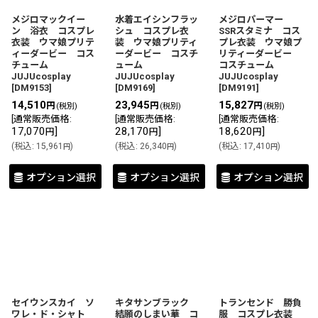
メジロマックイー
水着エイシンフラッ
メジロパーマー
ン 浴衣 コスプレ
シュ コスプレ衣
SSRスタミナ コス
衣装 ウマ娘プリテ
装 ウマ娘プリティ
プレ衣装 ウマ娘プ
ィーダービー コス
ーダービー コスチ
リティーダービー
チューム
ューム
コスチューム
JUJUcosplay
JUJUcosplay
JUJUcosplay
[
DM9153
]
[
DM9169
]
[
DM9191
]
14,510
23,945
15,827
円
円
円
(税別)
(税別)
(税別)
[
通常販売価格
:
[
通常販売価格
:
[
通常販売価格
:
17,070
]
28,170
]
18,620
]
円
円
円
(
税込
:
15,961
)
(
税込
:
26,340
)
(
税込
:
17,410
)
円
円
円
オプション選択
オプション選択
オプション選択
セイウンスカイ ソ
キタサンブラック
トランセンド 勝負
ワレ・ド・シャト
結願のしまい華 コ
服 コスプレ衣装