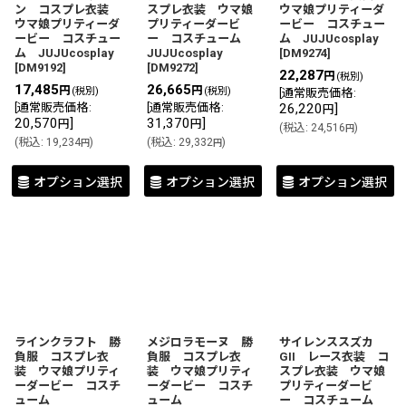
ン コスプレ衣装
スプレ衣装 ウマ娘
ウマ娘プリティーダ
ウマ娘プリティーダ
プリティーダービ
ービー コスチュー
ービー コスチュー
ー コスチューム
ム JUJUcosplay
ム JUJUcosplay
JUJUcosplay
[
DM9274
]
[
DM9192
]
[
DM9272
]
22,287
円
(税別)
17,485
26,665
円
円
(税別)
(税別)
[
通常販売価格
:
[
通常販売価格
:
[
通常販売価格
:
26,220
]
円
20,570
]
31,370
]
円
円
(
税込
:
24,516
)
円
(
税込
:
19,234
)
(
税込
:
29,332
)
円
円
オプション選択
オプション選択
オプション選択
ラインクラフト 勝
メジロラモーヌ 勝
サイレンススズカ
負服 コスプレ衣
負服 コスプレ衣
GII レース衣装 コ
装 ウマ娘プリティ
装 ウマ娘プリティ
スプレ衣装 ウマ娘
ーダービー コスチ
ーダービー コスチ
プリティーダービ
ューム
ューム
ー コスチューム