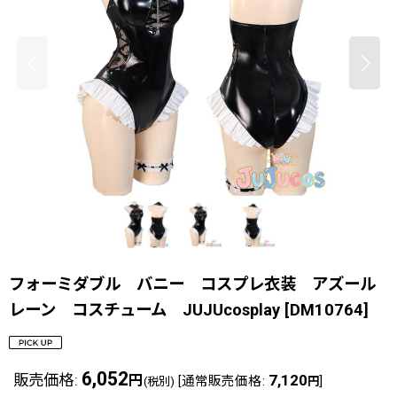
フォーミダブル バニー コスプレ衣装 アズール
レーン コスチューム JUJUcosplay
[
DM10764
]
6,052
販売価格
:
7,120
円
[
通常販売価格
:
]
(税別)
円