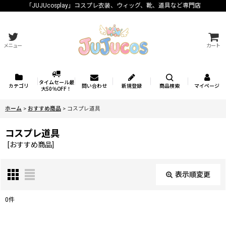
「JUJUcosplay」コスプレ衣装、ウィッグ、靴、道具など専門店
メニュー
カート
タイムセール最
カテゴリ
問い合わせ
新規登録
商品検索
マイページ
大50％OFF！
ホーム
>
おすすめ商品
>
コスプレ道具
コスプレ道具
[
おすすめ商品
]
表示順変更
閉じる
0
件
表示数
: