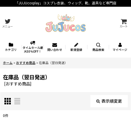
「JUJUcosplay」コスプレ衣装、ウィッグ、靴、道具など専門店
メニュー
カート
タイムセール最
カテゴリ
問い合わせ
新規登録
商品検索
マイページ
大50％OFF！
ホーム
>
おすすめ商品
>
在庫品（翌日発送）
在庫品（翌日発送）
[
おすすめ商品
]
表示順変更
閉じる
0
件
表示数
: