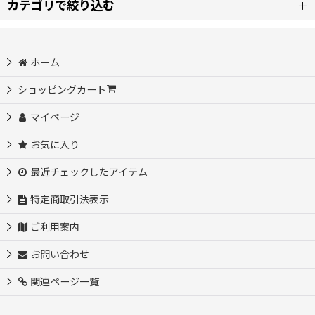
カテゴリで絞り込む
表示数
:
【タ】コスプレ衣装 (全商品)
ホーム
東方project コスプレ衣装
ショッピングカート
並び順
:
マイページ
刀剣乱舞 コスプレ衣装
絞り込む
お気に入り
東京卍リベンジャーズ コスプレ衣装
最近チェックしたアイテム
ツイステッドワンダーランド コスプレ衣装
特定商取引法表示
ご利用案内
D4DJ コスプレ衣装
お問い合わせ
ダンジョン飯 コスプレ衣装
関連ページ一覧
デート・ア・ライブ コスプレ衣装