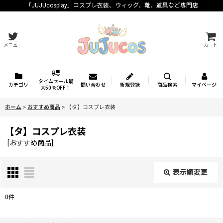
「JUJUcosplay」コスプレ衣装、ウィッグ、靴、道具など専門店
メニュー
カート
タイムセール最
カテゴリ
問い合わせ
新規登録
商品検索
マイページ
大50％OFF！
ホーム
>
おすすめ商品
>
【タ】コスプレ衣装
【タ】コスプレ衣装
[
おすすめ商品
]
表示順変更
閉じる
0
件
サブカテゴリ
: