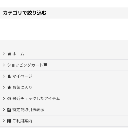
表示数
:
カテゴリで絞り込む
並び順
:
【タ】コスプレ衣装 (全商品)
東方project コスプレ衣装
ホーム
刀剣乱舞 コスプレ衣装
ショッピングカート
東京卍リベンジャーズ コスプレ衣装
マイページ
お気に入り
ツイステッドワンダーランド コスプレ衣装
最近チェックしたアイテム
D4DJ コスプレ衣装
特定商取引法表示
ダンジョン飯 コスプレ衣装
ご利用案内