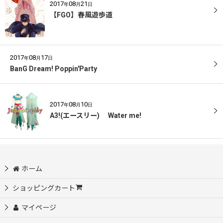
2017
08
21
年
月
日
【FGO】春風遊歩道
2017
08
17
年
月
日
BanG Dream! Poppin'Party
2017
08
10
年
月
日
A3!(エースリー) Water me!
ホーム
ショッピングカート
マイページ