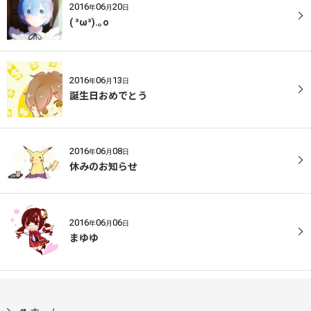
2016
06
20
年
月
日
( ³ω³).｡o
2016
06
13
年
月
日
誕生日おめでとう
2016
06
08
年
月
日
休みのお知らせ
2016
06
06
年
月
日
まゆゆ