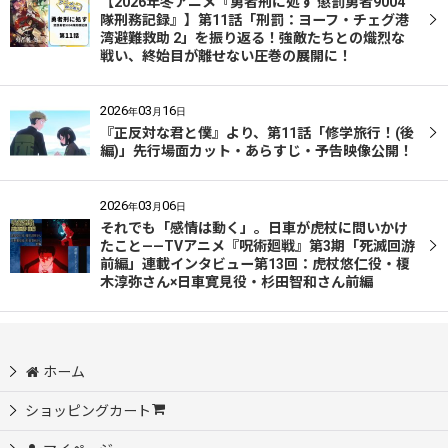
【2026年冬アニメ『勇者刑に処す 懲罰勇者9004
隊刑務記録』】第11話「刑罰：ヨーフ・チェグ港
湾避難救助 2」を振り返る！強敵たちとの熾烈な
戦い、終始目が離せない圧巻の展開に！
2026
03
16
年
月
日
『正反対な君と僕』より、第11話「修学旅行！(後
編)」先行場面カット・あらすじ・予告映像公開！
2026
03
06
年
月
日
それでも「感情は動く」。日車が虎杖に問いかけ
たこと——TVアニメ『呪術廻戦』第3期「死滅回游
前編」連載インタビュー第13回：虎杖悠仁役・榎
木淳弥さん×日車寛見役・杉田智和さん前編
ホーム
ショッピングカート