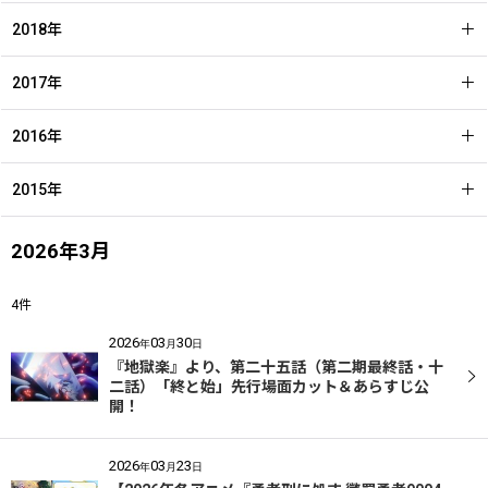
2018年
2017年
2016年
2015年
2026年3月
4
件
2026
03
30
年
月
日
『地獄楽』より、第二十五話（第二期最終話・十
二話）「終と始」先行場面カット＆あらすじ公
開！
2026
03
23
年
月
日