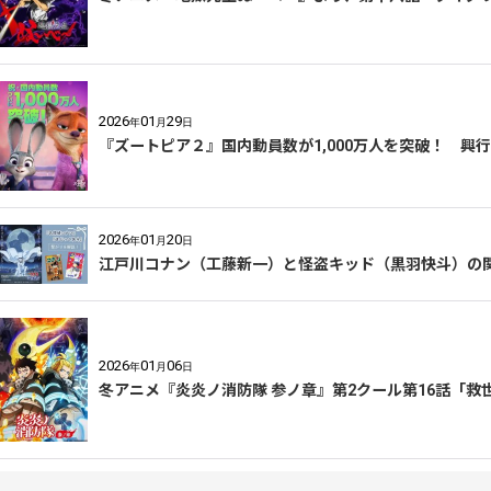
2026
01
29
年
月
日
『ズートピア２』国内動員数が1,000万人を突破！ 興行
2026
01
20
年
月
日
江戸川コナン（工藤新一）と怪盗キッド（黒羽快斗）の関
2026
01
06
年
月
日
冬アニメ『炎炎ノ消防隊 参ノ章』第2クール第16話「