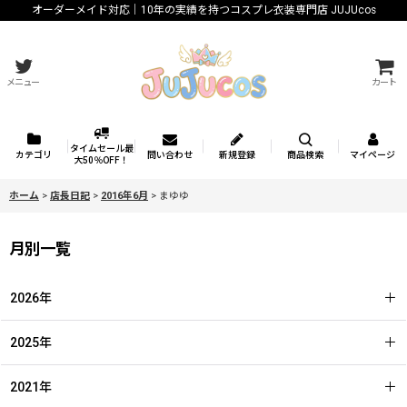
オーダーメイド対応｜10年の実績を持つコスプレ衣装専門店 JUJUcos
メニュー
カート
タイムセール最
カテゴリ
問い合わせ
新規登録
商品検索
マイページ
大50％OFF！
ホーム
>
店長日記
>
2016年6月
>
まゆゆ
月別一覧
2026年
2025年
2021年