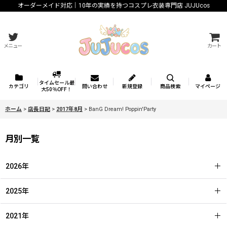
オーダーメイド対応｜10年の実績を持つコスプレ衣装専門店 JUJUcos
メニュー
カート
タイムセール最
カテゴリ
問い合わせ
新規登録
商品検索
マイページ
大50％OFF！
ホーム
>
店長日記
>
2017年8月
>
BanG Dream! Poppin'Party
月別一覧
2026年
2025年
2021年