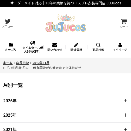
オーダーメイド対応｜10年の実績を持つコスプレ衣装専門店 JUJUcos
メニュー
カート
タイムセール最
カテゴリ
問い合わせ
新規登録
商品検索
マイページ
大50％OFF！
ホーム
>
店長日記
>
2017年11月
>
「刀剣乱舞-花丸-」鶴丸国永が内番衣装で立体化だぜ
月別一覧
2026年
2025年
2021年