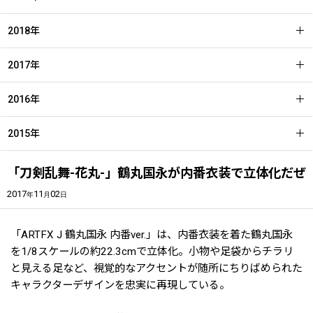
2018年
2017年
2016年
2015年
「刀剣乱舞-花丸-」鶴丸国永が内番衣装で立体化だぜ
2017
11
02
年
月
日
「ARTFX J 鶴丸国永 内番ver.」は、内番衣装を着た鶴丸国永
を1/8スケールの約22.3cmで立体化。小物や足袋からチラリ
と見える足など、視覚的なアクセントが随所にちりばめられた
キャラクターデザインを忠実に再現している。