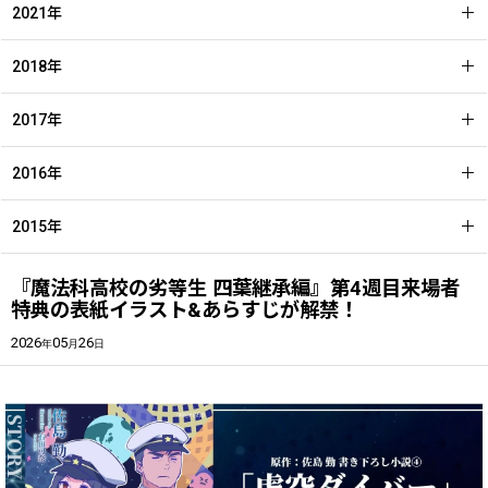
2021年
2018年
2017年
2016年
2015年
『魔法科⾼校の劣等⽣ 四葉継承編』第4週目来場者
特典の表紙イラスト&あらすじが解禁！
2026
05
26
年
月
日