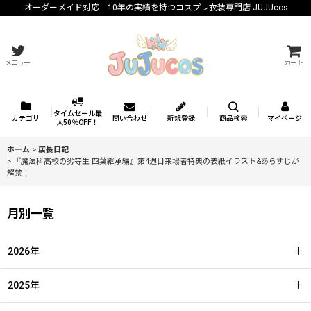
オーダーメイド対応｜10年の実績を持つコスプレ衣装専門店 JUJUcos
メニュー
カート
タイムセール最
カテゴリ
問い合わせ
新規登録
商品検索
マイページ
大50％OFF！
ホーム
>
店長日記
>
『魔法科⾼校の劣等⽣ 四葉継承編』第4週目来場者特典の表紙イラスト&あらすじが
解禁！
月別一覧
2026年
2025年