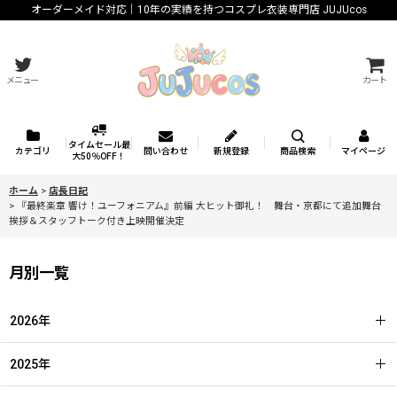
オーダーメイド対応｜10年の実績を持つコスプレ衣装専門店 JUJUcos
メニュー
カート
タイムセール最
カテゴリ
問い合わせ
新規登録
商品検索
マイページ
大50％OFF！
ホーム
>
店長日記
>
『最終楽章 響け！ユーフォニアム』前編 大ヒット御礼！ 舞台・京都にて追加舞台
挨拶＆スタッフトーク付き上映開催決定
月別一覧
2026年
2025年