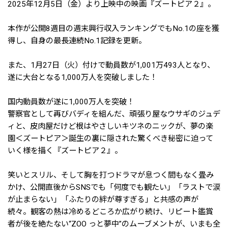
2025年12月5日（金）より上映中の映画『ズートピア２』。
本作が公開8週目の週末興行収入ランキングでもNo.1の座を獲
得し、自身の最長連続No.1記録を更新。
また、1月27日（火）付けで動員数が1,001万493人となり、
遂に大台となる1,000万人を突破しました！
国内動員数が遂に1,000万人を突破！
警察官として再びバディを組んだ、頑張り屋なウサギのジュデ
ィと、皮肉屋だけど根はやさしいキツネのニックが、夢の楽
園＜ズートピア＞誕生の裏に隠された驚くべき秘密に迫って
いく様を描く『ズートピア２』。
笑いとスリル、そして胸を打つドラマが息つく間もなく畳み
かけ、公開直後からSNSでも「何度でも観たい」「ラストで涙
が止まらない」「ふたりの絆が尊すぎる」と共感の声が
続々。観客の熱は冷めるどころか広がり続け、リピート鑑賞
者が後を絶たない“ZOO っと夢中”のムーブメントが、いまも全