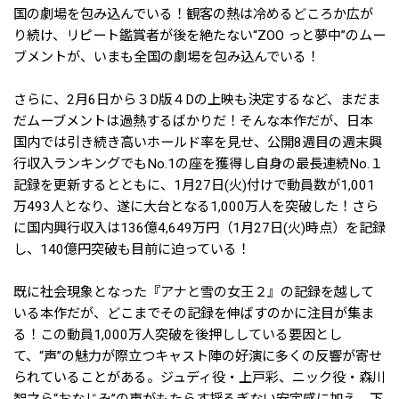
国の劇場を包み込んでいる！観客の熱は冷めるどころか広が
り続け、リピート鑑賞者が後を絶たない“ZOO っと夢中”のムー
ブメントが、いまも全国の劇場を包み込んでいる！
さらに、2月6日から３D版４Dの上映も決定するなど、まだま
だムーブメントは過熱するばかりだ！そんな本作だが、日本
国内では引き続き高いホールド率を見せ、公開8週目の週末興
行収入ランキングでもNo.1の座を獲得し自身の最長連続No.１
記録を更新するとともに、1月27日(火)付けで動員数が1,001
万493人となり、遂に大台となる1,000万人を突破した！さら
に国内興行収入は136億4,649万円（1月27日(火)時点）を記録
し、140億円突破も目前に迫っている！
既に社会現象となった『アナと雪の女王２』の記録を越して
いる本作だが、どこまでその記録を伸ばすのかに注目が集ま
る！この動員1,000万人突破を後押ししている要因とし
て、“声”の魅力が際立つキャスト陣の好演に多くの反響が寄せ
られていることがある。ジュディ役・上戸彩、ニック役・森川
智之ら“おなじみ”の声がもたらす揺るぎない安定感に加え、下