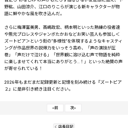
野紘、山田涼介、江口のりこらが演じる新キャラクターが物
語に鮮やかな風を吹き込んだ。
さらに梅澤富美男、髙嶋政宏、柄本明といった熟練の役者達
や熊元プロレスやジャンボたかおなどお笑い芸人も参加し＜
ズートピア＞という街の“多様性”を体現するようなキャスティ
ングが作品世界の説得力をいっそう高め、「声の演技が圧
巻」「声だけで泣ける」「世界観に溶け込む声で物語を純粋
に楽しませてくれて本当にありがとう…！」といった絶賛の声
が寄せられている！
2026年もまだまだ記録更新と記憶を刻み続ける『ズートピア
２』に是非引き続き注目ください。
«
前
次
»
店長日記