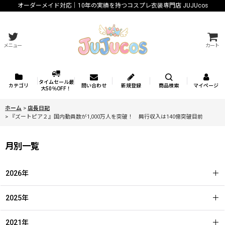
オーダーメイド対応｜10年の実績を持つコスプレ衣装専門店 JUJUcos
メニュー
カート
タイムセール最
カテゴリ
問い合わせ
新規登録
商品検索
マイページ
大50％OFF！
ホーム
>
店長日記
>
『ズートピア２』国内動員数が1,000万人を突破！ 興行収入は140億突破目前
月別一覧
2026年
2025年
2021年