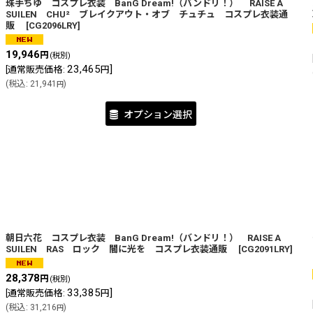
珠手ちゆ コスプレ衣装 BanG Dream!（バンドリ！） RAISE A
SUILEN CHU² ブレイクアウト・オブ チュチュ コスプレ衣装通
販
[
CG2096LRY
]
19,946
円
(税別)
23,465
]
[
通常販売価格
:
円
(
税込
:
21,941
)
円
オプション選択
朝日六花 コスプレ衣装 BanG Dream!（バンドリ！） RAISE A
SUILEN RAS ロック 闇に光を コスプレ衣装通販
[
CG2091LRY
]
28,378
円
(税別)
33,385
]
[
通常販売価格
:
円
(
税込
:
31,216
)
円