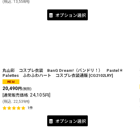
(
税込
:
13,558
)
円
オプション選択
丸山彩 コスプレ衣装 BanG Dream!（バンドリ！） Pastel＊
Palettes ふわふわハート コスプレ衣装通販
[
CG2102LRY
]
20,490
円
(税別)
24,105
]
[
通常販売価格
:
円
(
税込
:
22,539
)
円
1
件
オプション選択