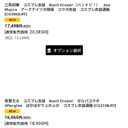
三角初華 コスプレ衣装 BanG Dream!（バンドリ！） Ave
Mujica アークナイツ大陸版 コラボ衣装 コスプレ衣装通販
[
CG2063LRY
]
17,498
円
(税別)
20,585
]
[
通常販売価格
:
円
(
税込
:
19,248
)
円
オプション選択
青葉モカ コスプレ衣装 BanG Dream! ガルパコラボ
Afterglow ぽかぽかでふかふか コスプレ衣装通販
[
CG2128LRY
]
16,065
円
(税別)
18,900
]
[
通常販売価格
:
円