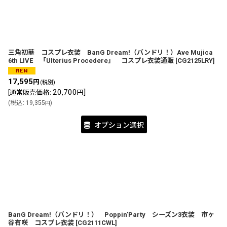
三角初華 コスプレ衣装 BanG Dream!（バンドリ！）Ave Mujica
6th LIVE 「Ulterius Procedere」 コスプレ衣装通販
[
CG2125LRY
]
17,595
円
(税別)
20,700
]
[
通常販売価格
:
円
(
税込
:
19,355
)
円
オプション選択
BanG Dream!（バンドリ！） Poppin'Party シーズン3衣装 市ヶ
谷有咲 コスプレ衣装
[
CG2111CWL
]