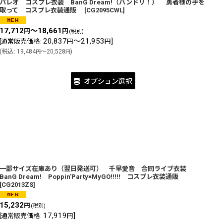
パレオ コスプレ衣装 BanG Dream!（バンドリ！） 勇者様の手を
取って コスプレ衣装通販
[
CG2095CWL
]
17,712
～18,661
円
円
(税別)
20,837
～21,953
]
[
通常販売価格
:
円
円
(
税込
:
19,484
～20,528
)
円
円
オプション選択
一部サイズ在庫あり（翌日発送可） 千早愛音 合同ライブ衣装
BanG Dream! Poppin'Party×MyGO!!!!! コスプレ衣装通販
[
CG2013ZS
]
15,232
円
(税別)
17,919
]
[
通常販売価格
:
円