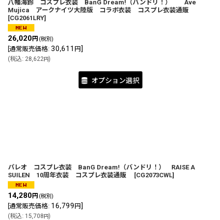
八幡海鈴 コスプレ衣装 BanG Dream!（バンドリ！） Ave
Mujica アークナイツ大陸版 コラボ衣装 コスプレ衣装通販
[
CG2061LRY
]
26,020
円
(税別)
30,611
]
[
通常販売価格
:
円
(
税込
:
28,622
)
円
オプション選択
パレオ コスプレ衣装 BanG Dream!（バンドリ！） RAISE A
SUILEN 10周年衣装 コスプレ衣装通販
[
CG2073CWL
]
14,280
円
(税別)
16,799
]
[
通常販売価格
:
円
(
税込
:
15,708
)
円