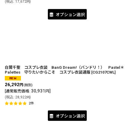
(
税込
:
17,672
)
円
オプション選択
白鷺千聖 コスプレ衣装 BanG Dream!（バンドリ！） Pastel＊
Palettes 守りたいからこそ コスプレ衣装通販
[
CG2107CWL
]
26,292
円
(税別)
30,931
]
[
通常販売価格
:
円
(
税込
:
28,922
)
円
2
件
オプション選択