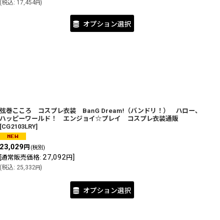
(
税込
:
17,454
)
円
オプション選択
弦巻こころ コスプレ衣装 BanG Dream!（バンドリ！） ハロー、
ハッピーワールド！ エンジョイ☆プレイ コスプレ衣装通販
[
CG2103LRY
]
23,029
円
(税別)
27,092
]
[
通常販売価格
:
円
(
税込
:
25,332
)
円
オプション選択