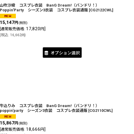
山吹沙綾 コスプレ衣装 BanG Dream!（バンドリ！）
Poppin'Party シーズン3衣装 コスプレ衣装通販
[
CG2122CWL
]
15,147
円
(税別)
17,820
]
[
通常販売価格
:
円
(
税込
:
16,662
)
円
オプション選択
牛込りみ コスプレ衣装 BanG Dream!（バンドリ！）
poppin'party シーズン3衣装 コスプレ衣装通販
[
CG2110CWL
]
15,867
円
(税別)
18,666
]
[
通常販売価格
:
円