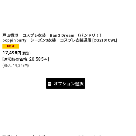
戸山香澄 コスプレ衣装 BanG Dream!（バンドリ！）
poppin'party シーズン3衣装 コスプレ衣装通販
[
CG2101CWL
]
17,498
円
(税別)
20,585
]
[
通常販売価格
:
円
(
税込
:
19,248
)
円
オプション選択