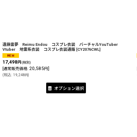
遠藤霊夢 Reimu Endou コスプレ衣装 バーチャルYouTuber
Vtuber 地雷系衣装 コスプレ衣装通販
[
CY2076CWL
]
17,498
円
絞り込む
(税別)
20,585
]
[
通常販売価格
:
円
(
税込
:
19,248
)
円
オプション選択