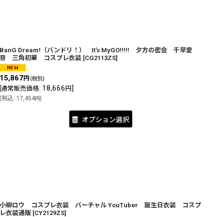
BanG Dream!（バンドリ！） It's MyGO!!!!! 夕方の密会 千早愛
音 三角初華 コスプレ衣装
[
CG2113ZS
]
15,867
円
(税別)
18,666
]
[
通常販売価格
:
円
(
税込
:
17,454
)
円
オプション選択
小柳ロウ コスプレ衣装 バーチャル YouTuber 誕生日衣装 コスプ
レ衣装通販
[
CY2129ZS
]