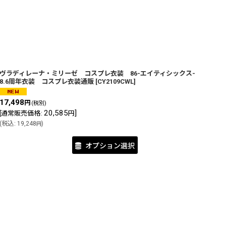
ヴラディレーナ・ミリーゼ コスプレ衣装 86-エイティシックス-
8.6周年衣装 コスプレ衣装通販
[
CY2109CWL
]
17,498
円
(税別)
20,585
]
[
通常販売価格
:
円
(
税込
:
19,248
)
円
オプション選択