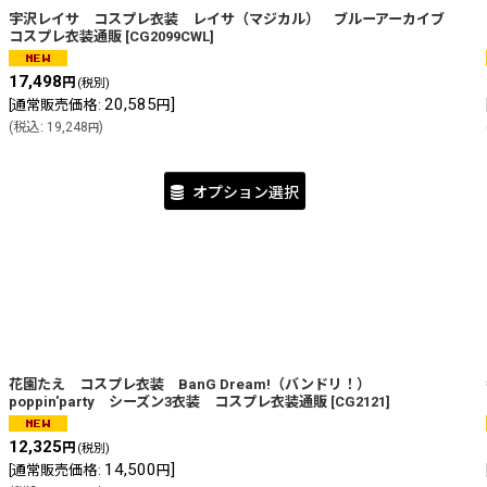
宇沢レイサ コスプレ衣装 レイサ（マジカル） ブルーアーカイブ
コスプレ衣装通販
[
CG2099CWL
]
17,498
円
(税別)
20,585
]
[
通常販売価格
:
円
(
税込
:
19,248
)
円
オプション選択
花園たえ コスプレ衣装 BanG Dream!（バンドリ！）
poppin'party シーズン3衣装 コスプレ衣装通販
[
CG2121
]
12,325
円
(税別)
14,500
]
[
通常販売価格
:
円