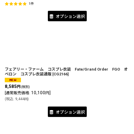
1
件
オプション選択
フェアリー・ファーム コスプレ衣装 Fate/Grand Order FGO オ
ベロン コスプレ衣装通販
[
CG2166
]
8,585
円
(税別)
10,100
]
[
通常販売価格
:
円
(
税込
:
9,444
)
円
オプション選択