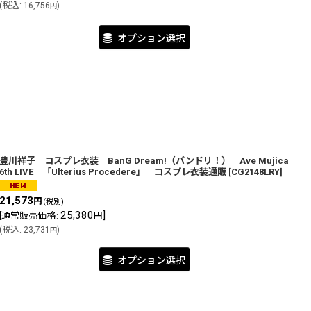
(
税込
:
16,756
)
円
オプション選択
豊川祥子 コスプレ衣装 BanG Dream!（バンドリ！） Ave Mujica
6th LIVE 「Ulterius Procedere」 コスプレ衣装通販
[
CG2148LRY
]
21,573
円
(税別)
25,380
]
[
通常販売価格
:
円
(
税込
:
23,731
)
円
オプション選択