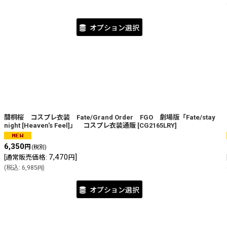
オプション選択
間桐桜 コスプレ衣装 Fate/Grand Order FGO 劇場版「Fate/stay
night [Heaven's Feel]」 コスプレ衣装通販
[
CG2165LRY
]
6,350
円
(税別)
7,470
]
[
通常販売価格
:
円
(
税込
:
6,985
)
円
オプション選択