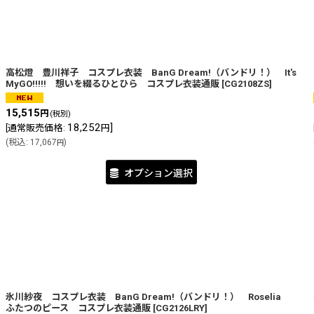
高松燈 豊川祥子 コスプレ衣装 BanG Dream!（バンドリ！） It's
MyGO!!!!! 想いを綴るひとひら コスプレ衣装通販
[
CG2108ZS
]
15,515
円
(税別)
18,252
]
[
通常販売価格
:
円
(
税込
:
17,067
)
円
オプション選択
氷川紗夜 コスプレ衣装 BanG Dream!（バンドリ！） Roselia
ふたつのピース コスプレ衣装通販
[
CG2126LRY
]