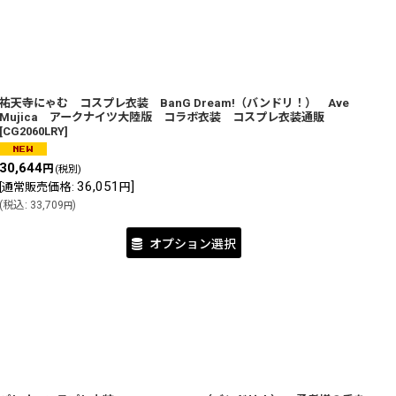
祐天寺にゃむ コスプレ衣装 BanG Dream!（バンドリ！） Ave
Mujica アークナイツ大陸版 コラボ衣装 コスプレ衣装通販
[
CG2060LRY
]
30,644
円
(税別)
36,051
]
[
通常販売価格
:
円
(
税込
:
33,709
)
円
オプション選択