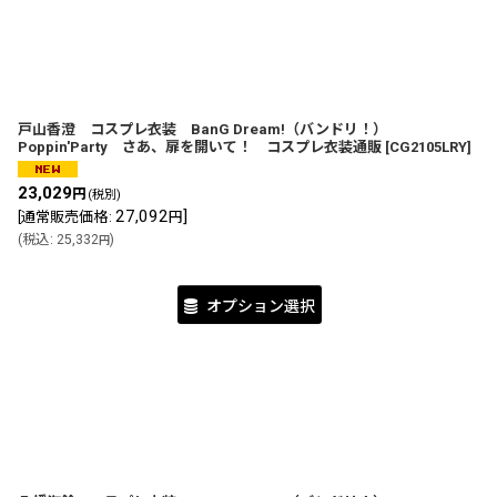
戸山香澄 コスプレ衣装 BanG Dream!（バンドリ！）
Poppin'Party さあ、扉を開いて！ コスプレ衣装通販
[
CG2105LRY
]
23,029
円
(税別)
27,092
]
[
通常販売価格
:
円
(
税込
:
25,332
)
円
オプション選択