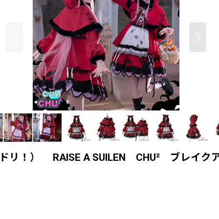
ンドリ！） RAISE A SUILEN CHU² 