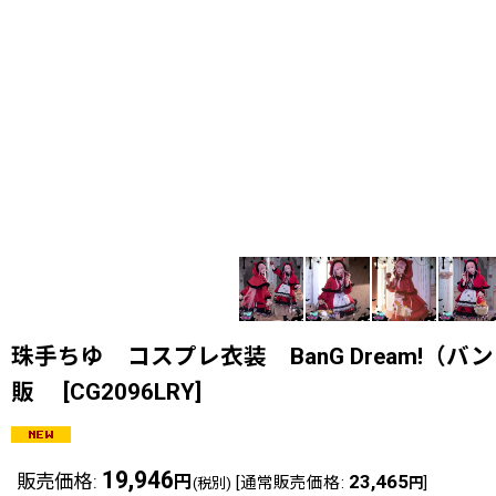
珠手ちゆ コスプレ衣装 BanG Dream!（バ
販
[
CG2096LRY
]
19,946
販売価格
:
23,465
円
[
通常販売価格
:
]
(税別)
円