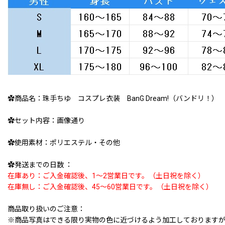
✿商品名：珠手ちゆ コスプレ衣装 BanG Dream!（バンドリ！） R
✿セット内容：画像通り
✿使用素材：ポリエステル・その他
✿発送までの日数 ：
在庫あり：ご入金確認後、1〜2営業日です。（土日祝を除く）
在庫無し：ご入金確認後、45〜60営業日です。（土日祝を除く）
商品取り扱いのご注意：
※商品写真はできる限り実物の色に近づけるよう加工しております