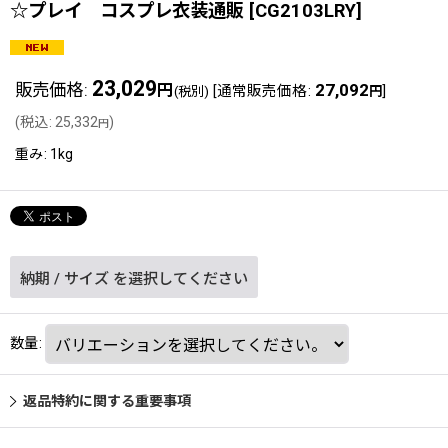
☆プレイ コスプレ衣装通販
[
CG2103LRY
]
23,029
販売価格
:
27,092
円
[
通常販売価格
:
]
(税別)
円
(
税込
:
25,332
)
円
重み
:
1kg
納期
/
サイズ
を選択してください
数量
:
返品特約に関する重要事項