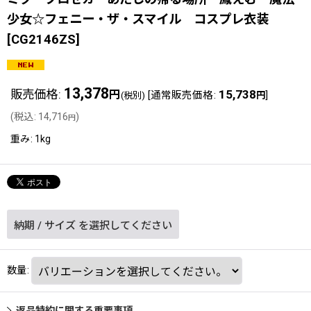
少女☆フェニー・ザ・スマイル コスプレ衣装
[
CG2146ZS
]
13,378
販売価格
:
15,738
円
[
通常販売価格
:
]
(税別)
円
(
税込
:
14,716
)
円
重み
:
1kg
納期
/
サイズ
を選択してください
数量
:
返品特約に関する重要事項