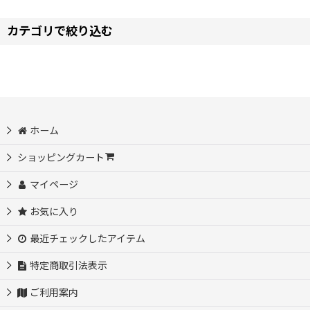
表示数
:
カテゴリで絞り込む
並び順
:
【ハ】コスプレ衣装 (全商品)
ブルーアーカイブ コスプレ衣装
ホーム
プロジェクトセカイ コスプレ衣装
ショッピングカート
BanG Dream! コスプレ衣装
マイページ
お気に入り
VOCALOID コスプレ衣装
最近チェックしたアイテム
ファイアーエムブレム コスプレ衣装
特定商取引法表示
ポケットモンスター コスプレ衣装
ご利用案内