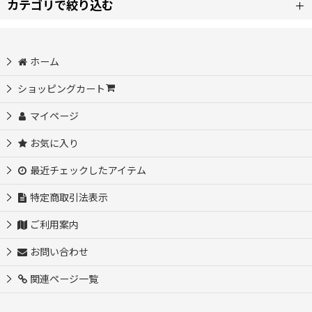
カテゴリで絞り込む
並び順
:
【ハ】コスプレ衣装 (全商品)
ホーム
絞り込む
ブルーアーカイブ コスプレ衣装
ショッピングカート
マイページ
プロジェクトセカイ コスプレ衣装
お気に入り
BanG Dream! コスプレ衣装
最近チェックしたアイテム
VOCALOID コスプレ衣装
特定商取引法表示
ご利用案内
ファイアーエムブレム コスプレ衣装
お問い合わせ
ポケットモンスター コスプレ衣装
関連ページ一覧
FAIRY TAIL コスプレ衣装