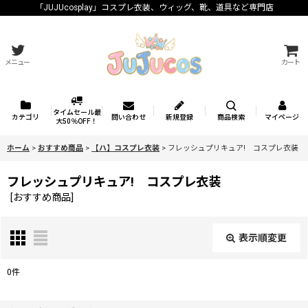
「JUJUcosplay」コスプレ衣装、ウィッグ、靴、道具など専門店
メニュー
カート
タイムセール最
カテゴリ
問い合わせ
新規登録
商品検索
マイページ
大50％OFF！
ホーム
>
おすすめ商品
>
【ハ】コスプレ衣装
>
フレッシュプリキュア! コスプレ衣装
フレッシュプリキュア! コスプレ衣装
[
おすすめ商品
]
表示順変更
閉じる
0
件
表示数
: