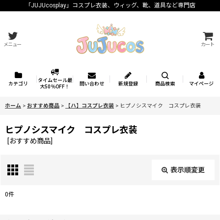
「JUJUcosplay」コスプレ衣装、ウィッグ、靴、道具など専門店
メニュー
カート
タイムセール最
カテゴリ
問い合わせ
新規登録
商品検索
マイページ
大50％OFF！
ホーム
>
おすすめ商品
>
【ハ】コスプレ衣装
>
ヒプノシスマイク コスプレ衣装
ヒプノシスマイク コスプレ衣装
[
おすすめ商品
]
表示順変更
閉じる
0
件
表示数
: