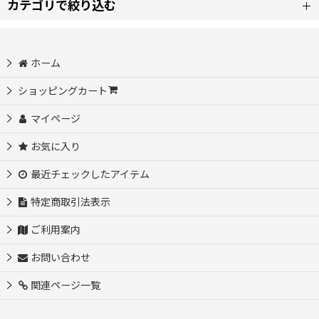
カテゴリで絞り込む
並び順
:
【ハ】コスプレ衣装 (全商品)
ホーム
絞り込む
ブルーアーカイブ コスプレ衣装
ショッピングカート
マイページ
プロジェクトセカイ コスプレ衣装
お気に入り
BanG Dream! コスプレ衣装
最近チェックしたアイテム
VOCALOID コスプレ衣装
特定商取引法表示
ご利用案内
ファイアーエムブレム コスプレ衣装
お問い合わせ
ポケットモンスター コスプレ衣装
関連ページ一覧
FAIRY TAIL コスプレ衣装