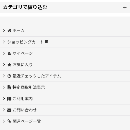
カテゴリで絞り込む
並び順
:
【ア】コスプレ衣装 (全商品)
ホーム
絞り込む
ウマ娘プリティーダービー コスプレ衣装
ショッピングカート
マイページ
あんさんぶるスターズ コスプレ衣装
お気に入り
18TRIP コスプレ衣装
最近チェックしたアイテム
アイドルマスター コスプレ衣装
特定商取引法表示
ご利用案内
アズールレーン コスプレ衣装
お問い合わせ
アークナイツ コスプレ衣装
関連ページ一覧