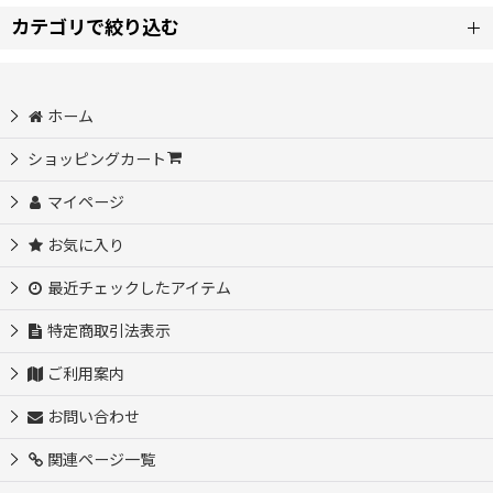
カテゴリで絞り込む
並び順
:
【ア】コスプレ衣装 (全商品)
ホーム
絞り込む
ウマ娘プリティーダービー コスプレ衣装
ショッピングカート
マイページ
あんさんぶるスターズ コスプレ衣装
お気に入り
18TRIP コスプレ衣装
最近チェックしたアイテム
アイドルマスター コスプレ衣装
特定商取引法表示
ご利用案内
アズールレーン コスプレ衣装
お問い合わせ
アークナイツ コスプレ衣装
関連ページ一覧