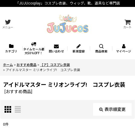
「JUJUcosplay」コスプレ衣装、ウィッグ、靴、道具など専門店
メニュー
カート
タイムセール最
カテゴリ
問い合わせ
新規登録
商品検索
マイページ
大50％OFF！
ホーム
>
おすすめ商品
>
【ア】コスプレ衣装
>
アイドルマスター ミリオンライブ! コスプレ衣装
アイドルマスター ミリオンライブ! コスプレ衣装
[
おすすめ商品
]
表示順変更
閉じる
0
件
表示数
: