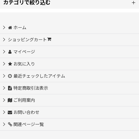
カテゴリで絞り込む
並び順
:
【ア】コスプレ衣装 (全商品)
ホーム
絞り込む
ウマ娘プリティーダービー コスプレ衣装
ショッピングカート
マイページ
あんさんぶるスターズ コスプレ衣装
お気に入り
18TRIP コスプレ衣装
最近チェックしたアイテム
アイドルマスター コスプレ衣装
特定商取引法表示
ご利用案内
アズールレーン コスプレ衣装
お問い合わせ
アークナイツ コスプレ衣装
関連ページ一覧
うみねこのなく頃に コスプレ衣装