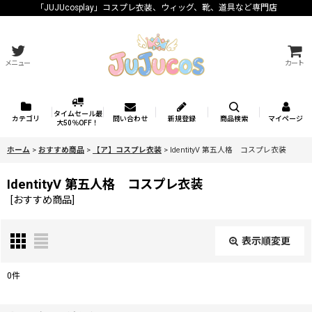
「JUJUcosplay」コスプレ衣装、ウィッグ、靴、道具など専門店
メニュー
カート
タイムセール最
カテゴリ
問い合わせ
新規登録
商品検索
マイページ
大50％OFF！
ホーム
>
おすすめ商品
>
【ア】コスプレ衣装
>
IdentityV 第五人格 コスプレ衣装
IdentityV 第五人格 コスプレ衣装
[
おすすめ商品
]
表示順変更
閉じる
0
件
表示数
: