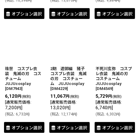
(
税込
:
10,398
)
(
税込
:
13,670
)
(
税込
:
9,884
)
円
円
円
オプション選択
オプション選択
オプション選択
珠世 コスプレ衣
2期 遊郭編 猪子
不死川玄弥 コスプ
装 鬼滅の刃 コス
コスプレ衣装 鬼滅
レ衣装 鬼滅の刃
チューム
の刃 コスチュー
コスチューム
JUJUcosplay
ム JUJUcosplay
JUJUcosplay
[
DM7943
]
[
DM4229
]
[
DM4549
]
6,120
11,067
5,729
円
円
円
(税別)
(税別)
(税別)
[
通常販売価格
:
[
通常販売価格
:
[
通常販売価格
:
7,200
]
13,020
]
6,740
]
円
円
円
(
税込
:
6,732
)
(
税込
:
12,174
)
(
税込
:
6,302
)
円
円
円
オプション選択
オプション選択
オプション選択