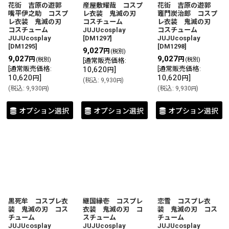
花街 吉原の遊郭
産屋敷耀哉 コスプ
花街 吉原の遊郭
嘴平伊之助 コスプ
レ衣装 鬼滅の刃
竈門炭治郎 コスプ
レ衣装 鬼滅の刃
コスチューム
レ衣装 鬼滅の刃
コスチューム
JUJUcosplay
コスチューム
JUJUcosplay
[
DM1297
]
JUJUcosplay
[
DM1295
]
[
DM1298
]
9,027
円
(税別)
9,027
9,027
円
円
(税別)
(税別)
[
通常販売価格
:
[
通常販売価格
:
10,620
]
[
通常販売価格
:
円
10,620
]
10,620
]
円
円
(
税込
:
9,930
)
円
(
税込
:
9,930
)
(
税込
:
9,930
)
円
円
オプション選択
オプション選択
オプション選択
黒死牟 コスプレ衣
継国縁壱 コスプレ
恋雪 コスプレ衣
装 鬼滅の刃 コス
衣装 鬼滅の刃 コ
装 鬼滅の刃 コス
チューム
スチューム
チューム
JUJUcosplay
JUJUcosplay
JUJUcosplay