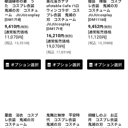
継国縁壱の妻 う
栗花落カナヲ
獪岳 隊服 コスプ
た コスプレ衣装
ufotable Cafe ハロ
レ衣装 鬼滅の刃
鬼滅の刃 コスチュ
ウィンコラボ コス
コスチューム
ーム JUJUcosplay
プレ衣装 鬼滅の
JUJUcosplay
[
DM1718
]
刃 コスチューム
[
DM11160
]
JUJUcosplay
9,410
9,452
円
円
(税別)
(税別)
[
DM1719
]
[
通常販売価格
:
[
通常販売価格
:
16,210
円
(税別)
11,070
]
11,120
]
円
円
[
通常販売価格
:
(
税込
:
10,351
)
(
税込
:
10,398
)
円
円
19,070
]
円
(
税込
:
17,831
)
円
オプション選択
オプション選択
オプション選択
童磨 浴衣 コスプ
鬼舞辻無惨 平安時
胡蝶しのぶ お正
レ衣装 鬼滅の刃
代 コスプレ衣装
月 コスプレ衣装
コスチューム
鬼滅の刃 コスチュ
鬼滅の刃 コスチュ