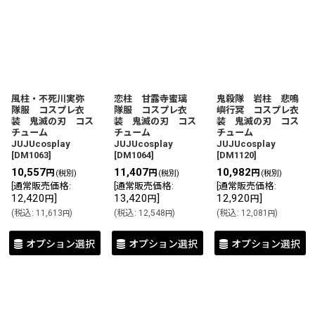
風柱・不死川実弥
恋柱 甘露寺蜜璃
鬼殺隊 岩柱 悲鳴
隊服 コスプレ衣
隊服 コスプレ衣
嶼行冥 コスプレ衣
装 鬼滅の刃 コス
装 鬼滅の刃 コス
装 鬼滅の刃 コス
チューム
チューム
チューム
JUJUcosplay
JUJUcosplay
JUJUcosplay
[
DM1063
]
[
DM1064
]
[
DM1120
]
10,557
11,407
10,982
円
円
円
(税別)
(税別)
(税別)
[
通常販売価格
:
[
通常販売価格
:
[
通常販売価格
:
12,420
]
13,420
]
12,920
]
円
円
円
(
税込
:
11,613
)
(
税込
:
12,548
)
(
税込
:
12,081
)
円
円
円
オプション選択
オプション選択
オプション選択