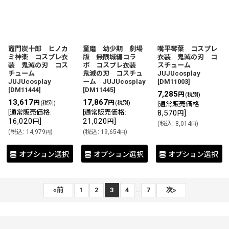
竈門炭十郎 ヒノカ
童磨 幼少期 劇場
嘴平琴葉 コスプレ
ミ神楽 コスプレ衣
版 無限城編コラ
衣装 鬼滅の刃 コ
装 鬼滅の刃 コス
ボ コスプレ衣装
スチューム
チューム
鬼滅の刃 コスチュ
JUJUcosplay
JUJUcosplay
ーム JUJUcosplay
[
DM11003
]
[
DM11444
]
[
DM11445
]
7,285
円
(税別)
13,617
17,867
円
円
(税別)
(税別)
[
通常販売価格
:
[
通常販売価格
:
[
通常販売価格
:
8,570
]
円
16,020
]
21,020
]
円
円
(
税込
:
8,014
)
円
(
税込
:
14,979
)
(
税込
:
19,654
)
円
円
オプション選択
オプション選択
オプション選択
...
«
前
1
2
3
4
7
次
»