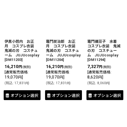
表示数
:
並び順
:
伊黒小芭内 お正
竈門炭治郎 お正
竈門禰豆子 水着
月 コスプレ衣装
月 コスプレ衣装
コスプレ衣装 鬼滅
絞り込む
鬼滅の刃 コスチュ
鬼滅の刃 コスチュ
の刃 コスチュー
ーム JUJUcosplay
ーム JUJUcosplay
ム JUJUcosplay
[
DM11203
]
[
DM11204
]
[
DM11294
]
16,210
16,210
7,327
円
円
円
(税別)
(税別)
(税別)
[
通常販売価格
:
[
通常販売価格
:
[
通常販売価格
:
19,070
]
19,070
]
8,620
]
円
円
円
(
税込
:
17,831
)
(
税込
:
17,831
)
(
税込
:
8,060
)
円
円
円
オプション選択
オプション選択
オプション選択