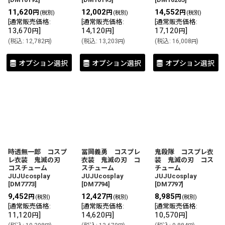
11,620
12,002
14,552
円
円
円
(税別)
(税別)
(税別)
[
通常販売価格
:
[
通常販売価格
:
[
通常販売価格
:
13,670
]
14,120
]
17,120
]
円
円
円
(
税込
:
12,782
)
(
税込
:
13,203
)
(
税込
:
16,008
)
円
円
円
オプション選択
オプション選択
オプション選択
時透無一郎 コスプ
冨岡義勇 コスプレ
鬼殺隊 コスプレ衣
レ衣装 鬼滅の刃
衣装 鬼滅の刃 コ
装 鬼滅の刃 コス
コスチューム
スチューム
チューム
JUJUcosplay
JUJUcosplay
JUJUcosplay
[
DM7773
]
[
DM7794
]
[
DM7797
]
9,452
12,427
8,985
円
円
円
(税別)
(税別)
(税別)
[
通常販売価格
:
[
通常販売価格
:
[
通常販売価格
:
11,120
]
14,620
]
10,570
]
円
円
円