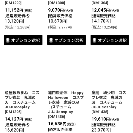
[
DM1299
]
[
DM1300
]
[
DM1304
]
11,152
9,070
12,045
円
円
円
(税別)
(税別)
(税別)
[
通常販売価格
:
[
通常販売価格
:
[
通常販売価格
:
13,120
]
10,670
]
14,170
]
円
円
円
(
税込
:
12,268
)
(
税込
:
9,977
)
(
税込
:
13,250
)
円
円
円
オプション選択
オプション選択
オプション選択
産屋敷あまね コス
竈門炭治郎 Happy
童磨 幼少期 コス
プレ衣装 鬼滅の
Halloween コスプ
プレ衣装 鬼滅の
刃 コスチューム
レ衣装 鬼滅の刃
刃 コスチューム
JUJUcosplay
コスチューム
JUJUcosplay
[
DM1395
]
JUJUcosplay
[
DM1438
]
[
DM1436
]
14,127
19,610
円
円
(税別)
(税別)
16,635
円
(税別)
[
通常販売価格
:
[
通常販売価格
:
16,620
]
[
通常販売価格
:
23,070
]
円
円