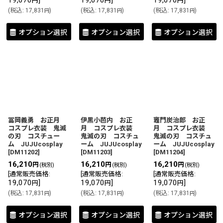
19,070
]
19,070
]
19,070
]
円
円
円
(
税込
:
17,831
)
(
税込
:
17,831
)
(
税込
:
17,831
)
円
円
円
オプション選択
オプション選択
オプション選択
冨岡義勇 お正月
伊黒小芭内 お正
竈門炭治郎 お正
コスプレ衣装 鬼滅
月 コスプレ衣装
月 コスプレ衣装
の刃 コスチュー
鬼滅の刃 コスチュ
鬼滅の刃 コスチュ
ム JUJUcosplay
ーム JUJUcosplay
ーム JUJUcosplay
[
DM11202
]
[
DM11203
]
[
DM11204
]
16,210
16,210
16,210
円
円
円
(税別)
(税別)
(税別)
[
通常販売価格
:
[
通常販売価格
:
[
通常販売価格
:
19,070
]
19,070
]
19,070
]
円
円
円
(
税込
:
17,831
)
(
税込
:
17,831
)
(
税込
:
17,831
)
円
円
円
オプション選択
オプション選択
オプション選択