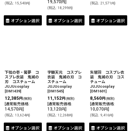
19,570
]
円
(
税込
:
15,540
)
(
税込
:
21,571
)
円
円
(
税込
:
18,299
)
円
オプション選択
オプション選択
オプション選択
下弦の壱・魘夢 コ
宇髄天元 コスプレ
矢琶羽 コスプレ衣
スプレ衣装 鬼滅の
衣装 鬼滅の刃 コ
装 鬼滅の刃 コス
刃 コスチューム
スチューム
チューム
JUJUcosplay
JUJUcosplay
JUJUcosplay
[
DM1439
]
[
DM1545
]
[
DM1601
]
12,385
11,152
8,560
円
円
円
(税別)
(税別)
(税別)
[
通常販売価格
:
[
通常販売価格
:
[
通常販売価格
:
14,570
]
13,120
]
10,070
]
円
円
円
(
税込
:
13,624
)
(
税込
:
12,268
)
(
税込
:
9,416
)
円
円
円
オプション選択
オプション選択
オプション選択