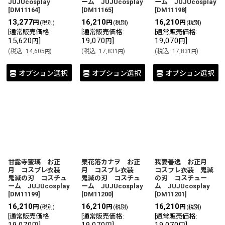
JUJUcosplay
ーム JUJUcosplay
ーム JUJUcosplay
[
DM11164
]
[
DM11165
]
[
DM11198
]
13,277
16,210
16,210
円
円
円
(税別)
(税別)
(税別)
[
通常販売価格
:
[
通常販売価格
:
[
通常販売価格
:
15,620
]
19,070
]
19,070
]
円
円
円
(
税込
:
14,605
)
(
税込
:
17,831
)
(
税込
:
17,831
)
円
円
円
オプション選択
オプション選択
オプション選択
甘露寺蜜璃 お正
栗花落カナヲ お正
我妻善逸 お正月
月 コスプレ衣装
月 コスプレ衣装
コスプレ衣装 鬼滅
鬼滅の刃 コスチュ
鬼滅の刃 コスチュ
の刃 コスチュー
ーム JUJUcosplay
ーム JUJUcosplay
ム JUJUcosplay
[
DM11199
]
[
DM11200
]
[
DM11201
]
16,210
16,210
16,210
円
円
円
(税別)
(税別)
(税別)
[
通常販売価格
:
[
通常販売価格
:
[
通常販売価格
: