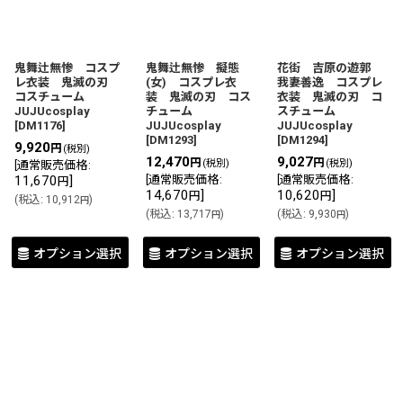
鬼舞辻無惨 コスプ
鬼舞辻無惨 擬態
花街 吉原の遊郭
レ衣装 鬼滅の刃
(女) コスプレ衣
我妻善逸 コスプレ
コスチューム
装 鬼滅の刃 コス
衣装 鬼滅の刃 コ
JUJUcosplay
チューム
スチューム
[
DM1176
]
JUJUcosplay
JUJUcosplay
[
DM1293
]
[
DM1294
]
9,920
円
(税別)
12,470
9,027
円
円
(税別)
(税別)
[
通常販売価格
:
11,670
]
[
通常販売価格
:
[
通常販売価格
:
円
14,670
]
10,620
]
円
円
(
税込
:
10,912
)
円
(
税込
:
13,717
)
(
税込
:
9,930
)
円
円
オプション選択
オプション選択
オプション選択