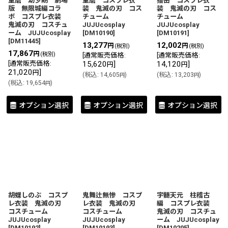
童磨 幼少期 劇場
童磨 コスプレ衣
獪岳 コスプレ衣
版 無限城編コラ
装 鬼滅の刃 コス
装 鬼滅の刃 コス
ボ コスプレ衣装
チューム
チューム
鬼滅の刃 コスチュ
JUJUcosplay
JUJUcosplay
ーム JUJUcosplay
[
DM10190
]
[
DM10191
]
[
DM11445
]
13,277
12,002
円
円
(税別)
(税別)
17,867
円
(税別)
[
通常販売価格
:
[
通常販売価格
:
[
通常販売価格
:
15,620
]
14,120
]
円
円
21,020
]
円
(
税込
:
14,605
)
(
税込
:
13,203
)
円
円
(
税込
:
19,654
)
円
オプション選択
オプション選択
オプション選択
胡蝶しのぶ コスプ
鬼舞辻無惨 コスプ
宇髄天元 柱稽古
レ衣装 鬼滅の刃
レ衣装 鬼滅の刃
編 コスプレ衣装
コスチューム
コスチューム
鬼滅の刃 コスチュ
JUJUcosplay
JUJUcosplay
ーム JUJUcosplay
[
DM10192
]
[
DM10193
]
[
DM10205
]