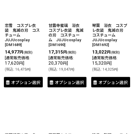
恋雪 コスプレ衣
甘露寺蜜璃 浴衣
琴葉 浴衣 コスプ
装 鬼滅の刃 コス
コスプレ衣装 鬼滅
レ衣装 鬼滅の刃
チューム
の刃 コスチュー
コスチューム
JUJUcosplay
ム JUJUcosplay
JUJUcosplay
[
DM1689
]
[
DM1690
]
[
DM1692
]
14,977
17,315
13,022
円
円
円
(税別)
(税別)
(税別)
[
通常販売価格
:
[
通常販売価格
:
[
通常販売価格
:
17,620
]
20,370
]
15,320
]
円
円
円
(
税込
:
16,475
)
(
税込
:
19,047
)
(
税込
:
14,325
)
円
円
円
オプション選択
オプション選択
オプション選択