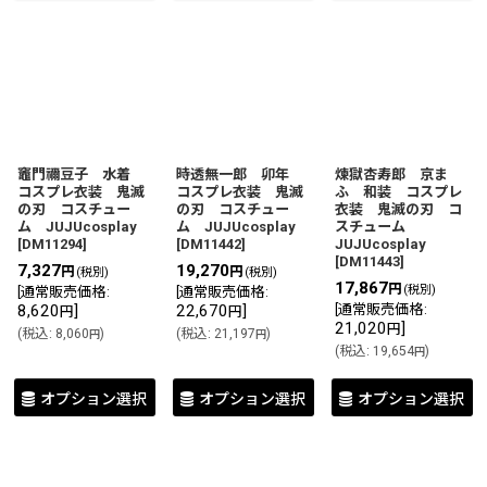
竈門禰豆子 水着
時透無一郎 卯年
煉獄杏寿郎 京ま
コスプレ衣装 鬼滅
コスプレ衣装 鬼滅
ふ 和装 コスプレ
の刃 コスチュー
の刃 コスチュー
衣装 鬼滅の刃 コ
ム JUJUcosplay
ム JUJUcosplay
スチューム
[
DM11294
]
[
DM11442
]
JUJUcosplay
[
DM11443
]
7,327
19,270
円
円
(税別)
(税別)
17,867
円
(税別)
[
通常販売価格
:
[
通常販売価格
:
8,620
]
22,670
]
[
通常販売価格
:
円
円
21,020
]
円
(
税込
:
8,060
)
(
税込
:
21,197
)
円
円
(
税込
:
19,654
)
円
オプション選択
オプション選択
オプション選択