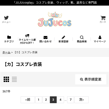
「JUJUcosplay」コスプレ衣装、ウィッグ、靴、道具など専門店
メニュー
カート
タイムセール最
カテゴリ
問い合わせ
新規登録
商品検索
マイページ
大50％OFF！
ホーム
>
【カ】コスプレ衣装
【カ】コスプレ衣装
表示順変更
閉じる
367
件
サブカテゴリ
:
...
«
前
1
2
3
4
7
次
»