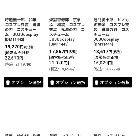
時透無一郎 卯年
煉獄杏寿郎 京ま
竈門炭十郎 ヒノカ
コスプレ衣装 鬼滅
ふ 和装 コスプレ
ミ神楽 コスプレ衣
の刃 コスチュー
衣装 鬼滅の刃 コ
装 鬼滅の刃 コス
ム JUJUcosplay
スチューム
チューム
[
DM11442
]
JUJUcosplay
JUJUcosplay
[
DM11443
]
[
DM11444
]
19,270
円
(税別)
17,867
13,617
円
円
(税別)
(税別)
[
通常販売価格
:
22,670
]
[
通常販売価格
:
[
通常販売価格
:
円
21,020
]
16,020
]
円
円
(
税込
:
21,197
)
円
(
税込
:
19,654
)
(
税込
:
14,979
)
円
円
オプション選択
オプション選択
オプション選択