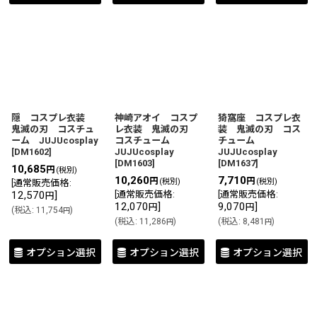
隠 コスプレ衣装
神崎アオイ コスプ
猗窩座 コスプレ衣
鬼滅の刃 コスチュ
レ衣装 鬼滅の刃
装 鬼滅の刃 コス
ーム JUJUcosplay
コスチューム
チューム
[
DM1602
]
JUJUcosplay
JUJUcosplay
[
DM1603
]
[
DM1637
]
10,685
円
(税別)
10,260
7,710
円
円
(税別)
(税別)
[
通常販売価格
:
12,570
]
[
通常販売価格
:
[
通常販売価格
:
円
12,070
]
9,070
]
円
円
(
税込
:
11,754
)
円
(
税込
:
11,286
)
(
税込
:
8,481
)
円
円
オプション選択
オプション選択
オプション選択