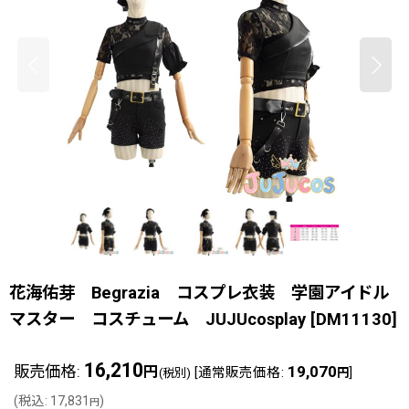
花海佑芽 Begrazia コスプレ衣装 学園アイドル
マスター コスチューム JUJUcosplay
[
DM11130
]
16,210
販売価格
:
19,070
円
[
通常販売価格
:
]
(税別)
円
(
税込
:
17,831
)
円