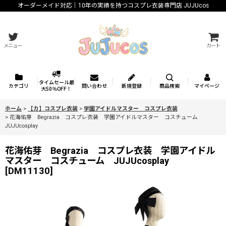
オーダーメイド対応｜10年の実績を持つコスプレ衣装専門店 JUJUcos
メニュー
カート
タイムセール最
カテゴリ
問い合わせ
新規登録
商品検索
マイページ
大50％OFF！
ホーム
>
【カ】コスプレ衣装
>
学園アイドルマスター コスプレ衣装
>
花海佑芽 Begrazia コスプレ衣装 学園アイドルマスター コスチューム
JUJUcosplay
花海佑芽 Begrazia コスプレ衣装 学園アイドル
マスター コスチューム JUJUcosplay
[
DM11130
]