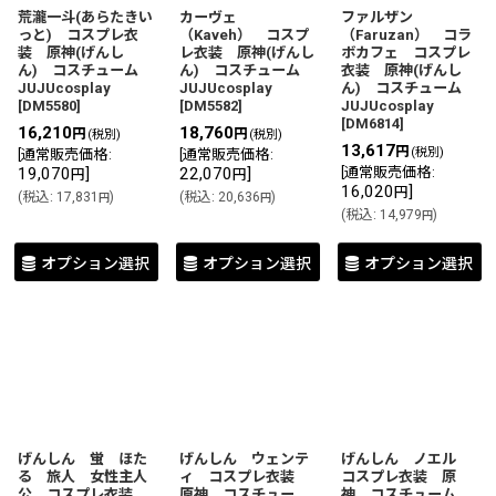
荒瀧一斗(あらたきい
カーヴェ
ファルザン
っと) コスプレ衣
（Kaveh） コスプ
（Faruzan） コラ
装 原神(げんし
レ衣装 原神(げんし
ボカフェ コスプレ
ん) コスチューム
ん) コスチューム
衣装 原神(げんし
JUJUcosplay
JUJUcosplay
ん) コスチューム
[
DM5580
]
[
DM5582
]
JUJUcosplay
[
DM6814
]
16,210
18,760
円
円
(税別)
(税別)
13,617
円
(税別)
[
通常販売価格
:
[
通常販売価格
:
19,070
]
22,070
]
[
通常販売価格
:
円
円
16,020
]
円
(
税込
:
17,831
)
(
税込
:
20,636
)
円
円
(
税込
:
14,979
)
円
オプション選択
オプション選択
オプション選択
げんしん 蛍 ほた
げんしん ウェンテ
げんしん ノエル
る 旅人 女性主人
ィ コスプレ衣装
コスプレ衣装 原
公 コスプレ衣装
原神 コスチュー
神 コスチューム