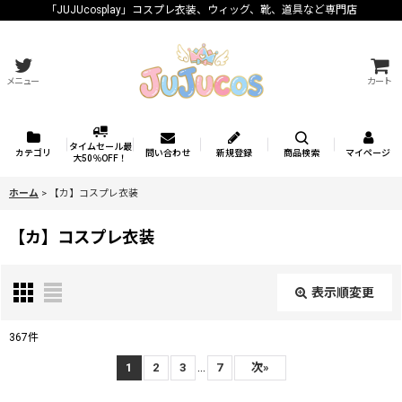
「JUJUcosplay」コスプレ衣装、ウィッグ、靴、道具など専門店
メニュー
カート
タイムセール最
カテゴリ
問い合わせ
新規登録
商品検索
マイページ
大50％OFF！
ホーム
>
【カ】コスプレ衣装
【カ】コスプレ衣装
表示順変更
閉じる
367
件
サブカテゴリ
:
...
1
2
3
7
次
»