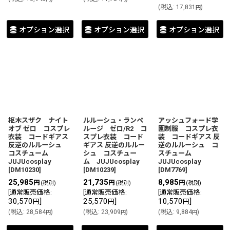
(
税込
:
17,831
)
円
オプション選択
オプション選択
オプション選択
枢木スザク ナイト
ルルーシュ・ランペ
アッシュフォード学
オブ ゼロ コスプレ
ルージ ゼロ/R2 コ
園制服 コスプレ衣
衣装 コードギアス
スプレ衣装 コード
装 コードギアス 反
反逆のルルーシュ
ギアス 反逆のルルー
逆のルルーシュ コ
コスチューム
シュ コスチュー
スチューム
JUJUcosplay
ム JUJUcosplay
JUJUcosplay
[
DM10230
]
[
DM10239
]
[
DM7769
]
25,985
21,735
8,985
円
円
円
(税別)
(税別)
(税別)
[
通常販売価格
:
[
通常販売価格
:
[
通常販売価格
:
30,570
]
25,570
]
10,570
]
円
円
円
(
税込
:
28,584
)
(
税込
:
23,909
)
(
税込
:
9,884
)
円
円
円