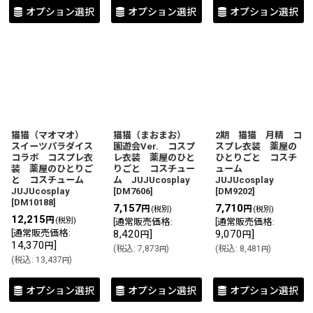
オプション選択
オプション選択
オプション選択
猫猫（マオマオ）
猫猫（まおまお）
2期 猫猫 月精 コ
スイーツパラダイス
園遊会Ver. コスプ
スプレ衣装 薬屋の
コラボ コスプレ衣
レ衣装 薬屋のひと
ひとりごと コスチ
装 薬屋のひとりご
りごと コスチュー
ューム
と コスチューム
ム JUJUcosplay
JUJUcosplay
JUJUcosplay
[
DM7606
]
[
DM9202
]
[
DM10188
]
7,157
7,710
円
円
(税別)
(税別)
12,215
円
(税別)
[
通常販売価格
:
[
通常販売価格
:
[
通常販売価格
:
8,420
]
9,070
]
円
円
14,370
]
円
(
税込
:
7,873
)
(
税込
:
8,481
)
円
円
(
税込
:
13,437
)
円
オプション選択
オプション選択
オプション選択