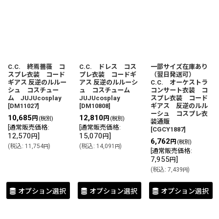
C.C. 終焉薔薇 コ
C.C. ドレス コス
一部サイズ在庫あり
スプレ衣装 コード
プレ衣装 コードギ
（翌日発送可）
ギアス 反逆のルルー
アス 反逆のルルーシ
C.C. オーケストラ
シュ コスチュー
ュ コスチューム
コンサート衣装 コ
ム JUJUcosplay
JUJUcosplay
スプレ衣装 コード
[
DM11027
]
[
DM10808
]
ギアス 反逆のルル
ーシュ コスプレ衣
10,685
12,810
円
円
(税別)
(税別)
装通販
[
通常販売価格
:
[
通常販売価格
:
[
CGCY1887
]
12,570
]
15,070
]
円
円
6,762
円
(税別)
(
税込
:
11,754
)
(
税込
:
14,091
)
円
円
[
通常販売価格
:
7,955
]
円
(
税込
:
7,439
)
円
オプション選択
オプション選択
オプション選択