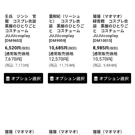
壬氏 ジンシ 官
里樹妃（リーシュ
猫猫（マオマオ）
服 コスプレ衣装
ヒ） コスプレ衣
緑青館 コスプレ衣
薬屋のひとりごと
装 薬屋のひとりご
装 薬屋のひとりご
コスチューム
と コスチューム
と コスチューム
JUJUcosplay
JUJUcosplay
JUJUcosplay
[
DM9653
]
[
DM9959
]
[
DM10015
]
6,520
10,685
8,985
円
円
円
(税別)
(税別)
(税別)
[
通常販売価格
:
[
通常販売価格
:
[
通常販売価格
:
7,670
]
12,570
]
10,570
]
円
円
円
(
税込
:
7,172
)
(
税込
:
11,754
)
(
税込
:
9,884
)
円
円
円
オプション選択
オプション選択
オプション選択
猫猫（マオマオ）
猫猫（マオマオ）
猫猫（マオマオ）