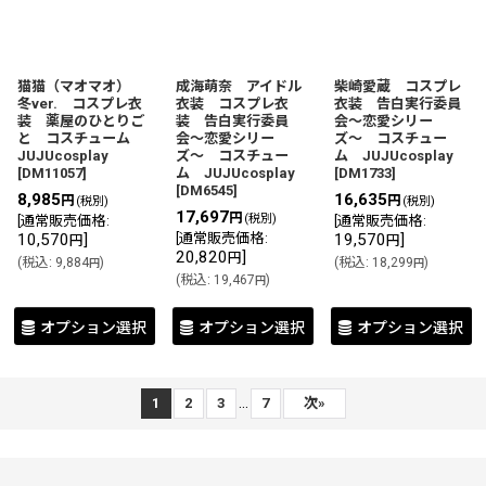
猫猫（マオマオ）
成海萌奈 アイドル
柴崎愛蔵 コスプレ
冬ver. コスプレ衣
衣装 コスプレ衣
衣装 告白実行委員
装 薬屋のひとりご
装 告白実行委員
会〜恋愛シリー
と コスチューム
会〜恋愛シリー
ズ〜 コスチュー
JUJUcosplay
ズ〜 コスチュー
ム JUJUcosplay
[
DM11057
]
ム JUJUcosplay
[
DM1733
]
[
DM6545
]
8,985
16,635
円
円
(税別)
(税別)
17,697
円
(税別)
[
通常販売価格
:
[
通常販売価格
:
10,570
]
[
通常販売価格
:
19,570
]
円
円
20,820
]
円
(
税込
:
9,884
)
(
税込
:
18,299
)
円
円
(
税込
:
19,467
)
円
オプション選択
オプション選択
オプション選択
...
1
2
3
7
次
»