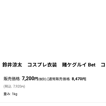
鈴井涼太 コスプレ衣装 賭ケグルイ Bet コスチ
7,200
販売価格
:
8,470
円
[
通常販売価格
:
]
(税別)
円
(
税込
:
7,920
)
円
重み
:
1kg