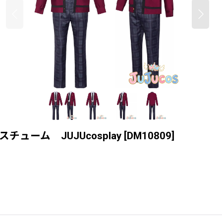
ューム JUJUcosplay
[
DM10809
]