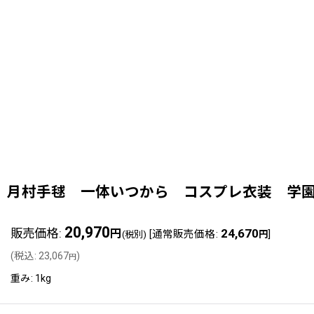
月村手毬 一体いつから コスプレ衣装 学園アイ
20,970
販売価格
:
24,670
円
[
通常販売価格
:
]
(税別)
円
(
税込
:
23,067
)
円
重み
:
1kg