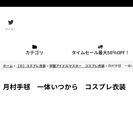
メニュー
カテゴリ
タイムセール最大50％OFF！
ホーム
>
【カ】コスプレ衣装
>
学園アイドルマスター コスプレ衣装
>
月村手毬 一体い
月村手毬 一体いつから コスプレ衣装 学園