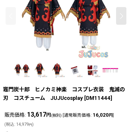
竈門炭十郎 ヒノカミ神楽 コスプレ衣装 鬼滅の
刃 コスチューム JUJUcosplay
[
DM11444
]
13,617
販売価格
:
16,020
円
[
通常販売価格
:
]
(税別)
円
(
税込
:
14,979
)
円