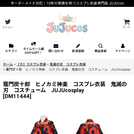
オーダーメイド対応｜10年の実績を持つコスプレ衣装専門店 JUJUcos
メニュー
カート
タイムセール最
カテゴリ
問い合わせ
新規登録
商品検索
マイページ
大50％OFF！
ホーム
>
【カ】コスプレ衣装
>
鬼滅の刃 コスプレ衣装
>
竈門炭十郎 ヒノカミ神楽 コスプレ衣装 鬼滅の刃 コスチューム JUJUcosplay
竈門炭十郎 ヒノカミ神楽 コスプレ衣装 鬼滅の
刃 コスチューム JUJUcosplay
[
DM11444
]