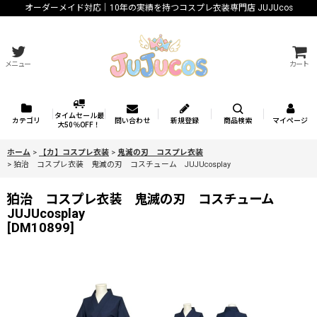
オーダーメイド対応｜10年の実績を持つコスプレ衣装専門店 JUJUcos
メニュー
カート
タイムセール最
カテゴリ
問い合わせ
新規登録
商品検索
マイページ
大50％OFF！
ホーム
>
【カ】コスプレ衣装
>
鬼滅の刃 コスプレ衣装
>
狛治 コスプレ衣装 鬼滅の刃 コスチューム JUJUcosplay
狛治 コスプレ衣装 鬼滅の刃 コスチューム
JUJUcosplay
[
DM10899
]