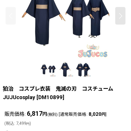
狛治 コスプレ衣装 鬼滅の刃 コスチューム
JUJUcosplay
[
DM10899
]
6,817
販売価格
:
8,020
円
[
通常販売価格
:
]
(税別)
円
(
税込
:
7,499
)
円