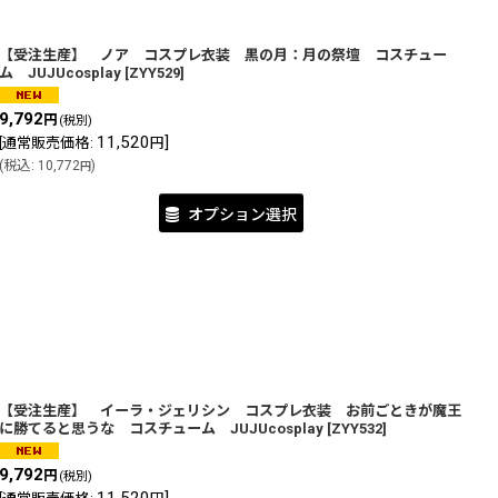
【受注生産】 ノア コスプレ衣装 黒の月：月の祭壇 コスチュー
ム JUJUcosplay
[
ZYY529
]
9,792
円
(税別)
11,520
]
[
通常販売価格
:
円
(
税込
:
10,772
)
円
オプション選択
【受注生産】 イーラ・ジェリシン コスプレ衣装 お前ごときが魔王
に勝てると思うな コスチューム JUJUcosplay
[
ZYY532
]
9,792
円
(税別)