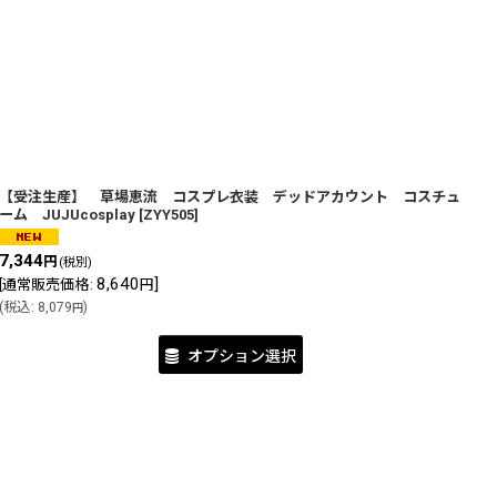
【受注生産】 草場恵流 コスプレ衣装 デッドアカウント コスチュ
ーム JUJUcosplay
[
ZYY505
]
7,344
円
(税別)
8,640
]
[
通常販売価格
:
円
(
税込
:
8,079
)
円
オプション選択