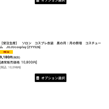
オプション選択
【受注生産】 ソロン コスプレ衣装 黒の月：月の祭壇 コスチュー
ム JUJUcosplay
[
ZYY526
]
9,180
円
(税別)
10,800
]
[
通常販売価格
:
円
(
税込
:
10,098
)
円
オプション選択