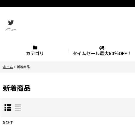
メニュー
カテゴリ
タイムセール最大50％OFF！
ホーム
>
新着商品
新着商品
542
件
表示数
: