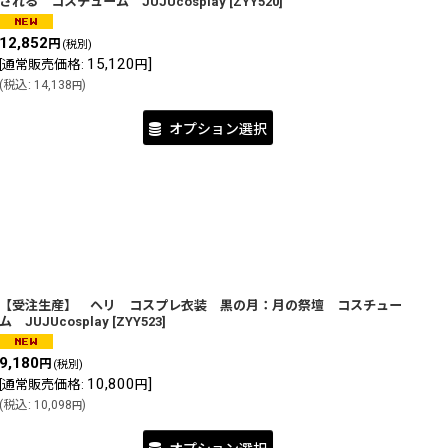
される コスチューム JUJUcosplay
[
ZYY520
]
12,852
円
(税別)
15,120
]
[
通常販売価格
:
円
(
税込
:
14,138
)
円
オプション選択
【受注生産】 ヘリ コスプレ衣装 黒の月：月の祭壇 コスチュー
ム JUJUcosplay
[
ZYY523
]
9,180
円
(税別)
10,800
]
[
通常販売価格
:
円
(
税込
:
10,098
)
円