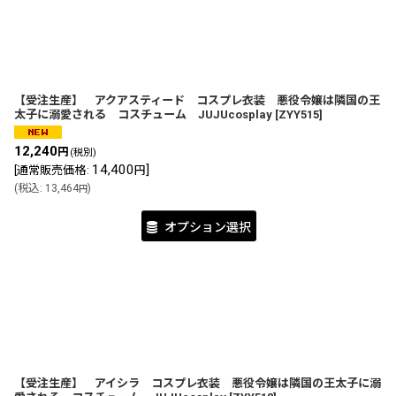
【受注生産】 アクアスティード コスプレ衣装 悪役令嬢は隣国の王
太子に溺愛される コスチューム JUJUcosplay
[
ZYY515
]
12,240
円
(税別)
14,400
]
[
通常販売価格
:
円
(
税込
:
13,464
)
円
オプション選択
【受注生産】 アイシラ コスプレ衣装 悪役令嬢は隣国の王太子に溺