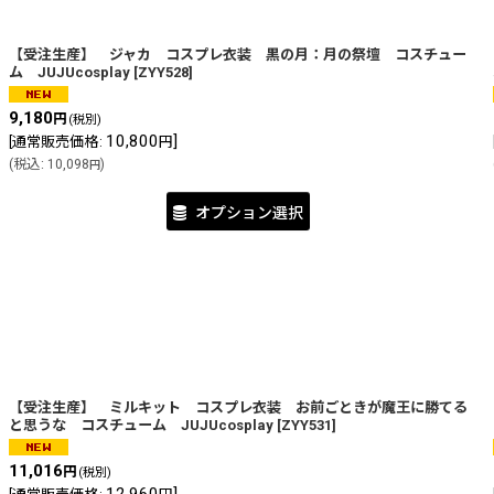
【受注生産】 ジャカ コスプレ衣装 黒の月：月の祭壇 コスチュー
ム JUJUcosplay
[
ZYY528
]
9,180
円
(税別)
10,800
]
[
通常販売価格
:
円
(
税込
:
10,098
)
円
オプション選択
【受注生産】 ミルキット コスプレ衣装 お前ごときが魔王に勝てる
と思うな コスチューム JUJUcosplay
[
ZYY531
]
11,016
円
(税別)