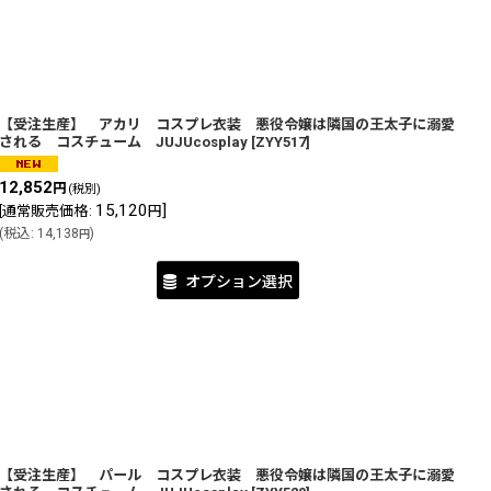
【受注生産】 アカリ コスプレ衣装 悪役令嬢は隣国の王太子に溺愛
される コスチューム JUJUcosplay
[
ZYY517
]
12,852
円
(税別)
15,120
]
[
通常販売価格
:
円
(
税込
:
14,138
)
円
オプション選択
【受注生産】 パール コスプレ衣装 悪役令嬢は隣国の王太子に溺愛