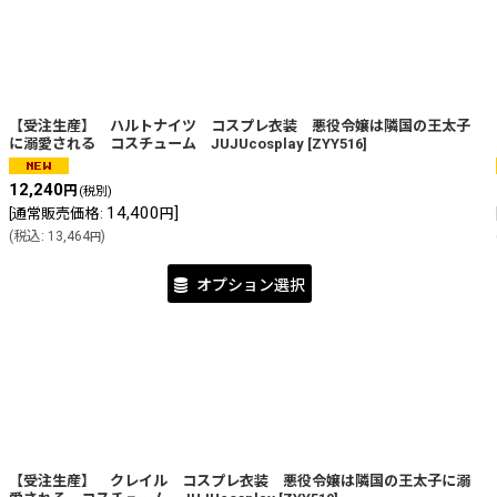
【受注生産】 ハルトナイツ コスプレ衣装 悪役令嬢は隣国の王太子
に溺愛される コスチューム JUJUcosplay
[
ZYY516
]
12,240
円
(税別)
14,400
]
[
通常販売価格
:
円
(
税込
:
13,464
)
円
オプション選択
【受注生産】 クレイル コスプレ衣装 悪役令嬢は隣国の王太子に溺