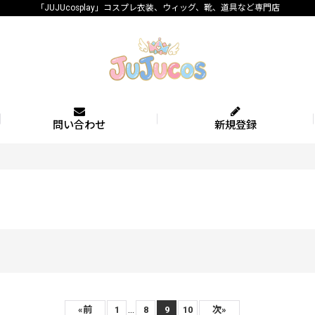
「JUJUcosplay」コスプレ衣装、ウィッグ、靴、道具など専門店
問い合わせ
新規登録
...
«
前
1
8
9
10
次
»