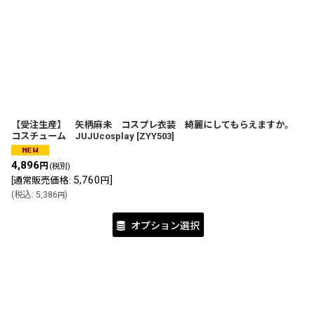
並び順
:
【受注生産】 矢柄麻未 コスプレ衣装 綺麗にしてもらえますか。
コスチューム JUJUcosplay
[
ZYY503
]
4,896
円
(税別)
5,760
]
[
通常販売価格
:
円
(
税込
:
5,386
)
円
オプション選択