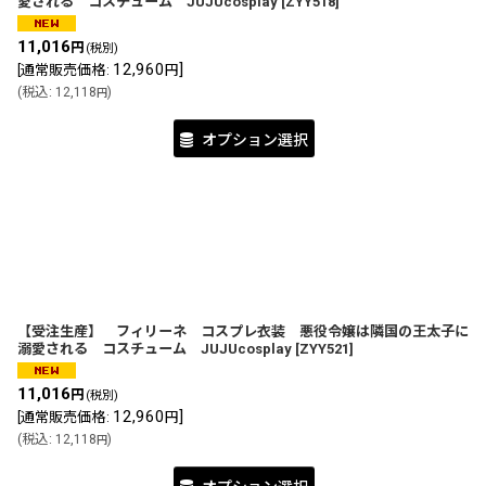
愛される コスチューム JUJUcosplay
[
ZYY518
]
11,016
円
(税別)
12,960
]
[
通常販売価格
:
円
(
税込
:
12,118
)
円
オプション選択
【受注生産】 フィリーネ コスプレ衣装 悪役令嬢は隣国の王太子に
溺愛される コスチューム JUJUcosplay
[
ZYY521
]
11,016
円
(税別)
12,960
]
[
通常販売価格
:
円
(
税込
:
12,118
)
円