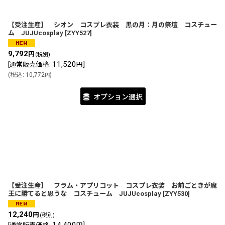
【受注生産】 シオン コスプレ衣装 黒の月：月の祭壇 コスチュー
ム JUJUcosplay
[
ZYY527
]
9,792
円
(税別)
11,520
]
[
通常販売価格
:
円
(
税込
:
10,772
)
円
オプション選択
【受注生産】 フラム・アプリコット コスプレ衣装 お前ごときが魔
王に勝てると思うな コスチューム JUJUcosplay
[
ZYY530
]
12,240
円
(税別)