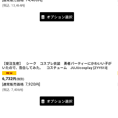
14,400
]
[
通常販売価格
:
円
(
税込
:
13,464
)
円
オプション選択
【受注生産】 シーク コスプレ衣装 勇者パーティーにかわいい子が
いたので、告白してみた。 コスチューム JUJUcosplay
[
ZYY513
]
6,732
円
(税別)
7,920
]
[
通常販売価格
:
円
(
税込
:
7,406
)
円
オプション選択