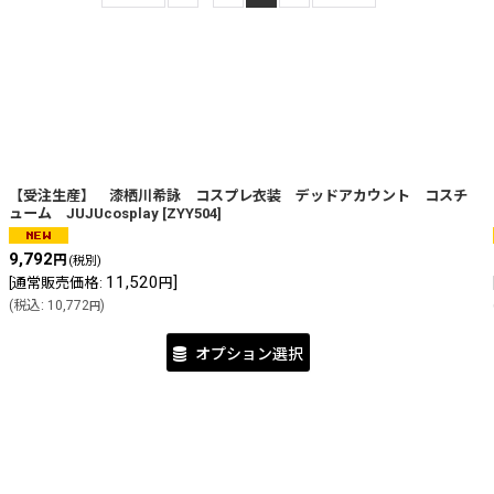
絞り込む
【受注生産】 漆栖川希詠 コスプレ衣装 デッドアカウント コスチ
ューム JUJUcosplay
[
ZYY504
]
9,792
円
(税別)
11,520
]
[
通常販売価格
:
円
(
税込
:
10,772
)
円
オプション選択