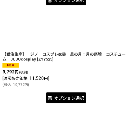
オプション選択
【受注生産】 ジノ コスプレ衣装 黒の月：月の祭壇 コスチュー
ム JUJUcosplay
[
ZYY525
]
9,792
円
(税別)
11,520
]
[
通常販売価格
:
円
(
税込
:
10,772
)
円
オプション選択