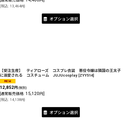
14,400
]
[
通常販売価格
:
円
(
税込
:
13,464
)
円
オプション選択
【受注生産】 ティアローズ コスプレ衣装 悪役令嬢は隣国の王太子
に溺愛される コスチューム JUJUcosplay
[
ZYY514
]
12,852
円
(税別)
15,120
]
[
通常販売価格
:
円
(
税込
:
14,138
)
円
オプション選択