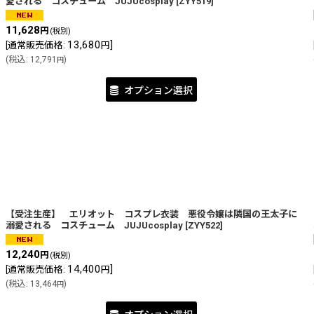
愛される コスチューム JUJUcosplay
[
ZYY519
]
11,628
円
(税別)
13,680
]
[
通常販売価格
:
円
(
税込
:
12,791
)
円
オプション選択
【受注生産】 エリオット コスプレ衣装 悪役令嬢は隣国の王太子に
溺愛される コスチューム JUJUcosplay
[
ZYY522
]
12,240
円
(税別)
14,400
]
[
通常販売価格
:
円
(
税込
:
13,464
)
円