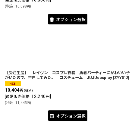
10,800
]
[
通常販売価格
:
円
(
税込
:
10,098
)
円
オプション選択
【受注生産】 レイヴン コスプレ衣装 勇者パーティーにかわいい子
がいたので、告白してみた。 コスチューム JUJUcosplay
[
ZYY512
]
10,404
円
(税別)
12,240
]
[
通常販売価格
:
円
(
税込
:
11,445
)
円
オプション選択