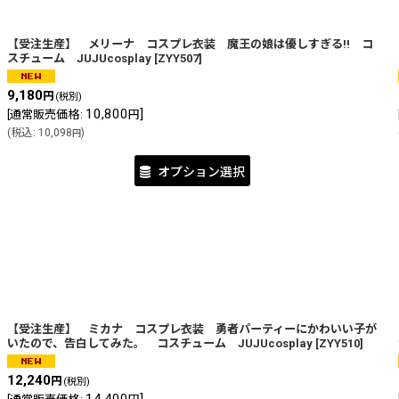
【受注生産】 メリーナ コスプレ衣装 魔王の娘は優しすぎる!! コ
スチューム JUJUcosplay
[
ZYY507
]
9,180
円
(税別)
10,800
]
[
通常販売価格
:
円
(
税込
:
10,098
)
円
オプション選択
【受注生産】 ミカナ コスプレ衣装 勇者パーティーにかわいい子が
いたので、告白してみた。 コスチューム JUJUcosplay
[
ZYY510
]
12,240
円
(税別)