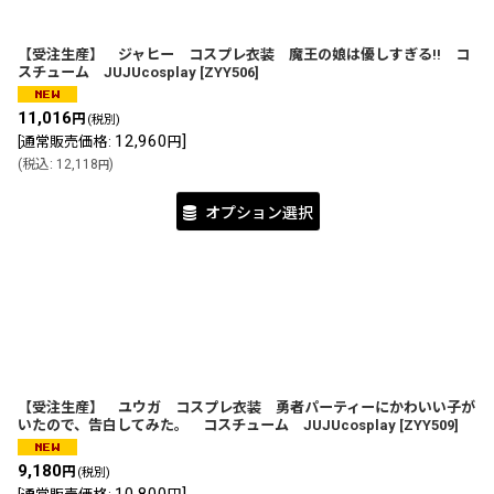
【受注生産】 ジャヒー コスプレ衣装 魔王の娘は優しすぎる!! コ
スチューム JUJUcosplay
[
ZYY506
]
11,016
円
(税別)
12,960
]
[
通常販売価格
:
円
(
税込
:
12,118
)
円
オプション選択
【受注生産】 ユウガ コスプレ衣装 勇者パーティーにかわいい子が
いたので、告白してみた。 コスチューム JUJUcosplay
[
ZYY509
]
9,180
円
(税別)