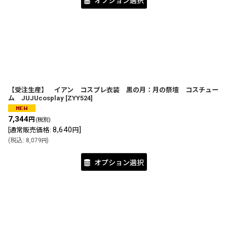
オプション選択
【受注生産】 イアン コスプレ衣装 黒の月：月の祭壇 コスチュー
ム JUJUcosplay
[
ZYY524
]
7,344
円
(税別)
8,640
]
[
通常販売価格
:
円
(
税込
:
8,079
)
円
オプション選択