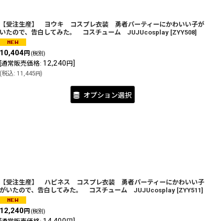
【受注生産】 ヨウキ コスプレ衣装 勇者パーティーにかわいい子が
いたので、告白してみた。 コスチューム JUJUcosplay
[
ZYY508
]
10,404
円
(税別)
12,240
]
[
通常販売価格
:
円
(
税込
:
11,445
)
円
オプション選択
【受注生産】 ハピネス コスプレ衣装 勇者パーティーにかわいい子
がいたので、告白してみた。 コスチューム JUJUcosplay
[
ZYY511
]
12,240
円
(税別)