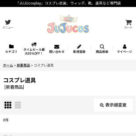
「JUJUcosplay」コスプレ衣装、ウィッグ、靴、道具など専門店
メニュー
カート
タイムセール最
カテゴリ
問い合わせ
新規登録
商品検索
マイページ
大50％OFF！
ホーム
>
新着商品
>
コスプレ道具
コスプレ道具
[
新着商品
]
表示順変更
閉じる
0
件
表示数
: