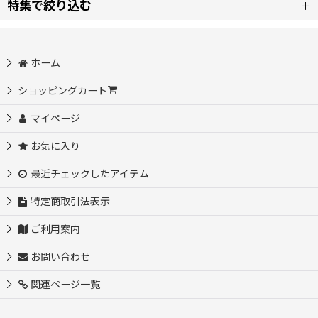
特集で絞り込む
並び順
:
在庫品（翌日発送）
ホーム
絞り込む
コスプレ靴/プーツ
ショッピングカート
マイページ
コスプレウィッグ
お気に入り
コスプレ道具
最近チェックしたアイテム
コスプレ衣装/DM
特定商取引法表示
ご利用案内
お問い合わせ
関連ページ一覧