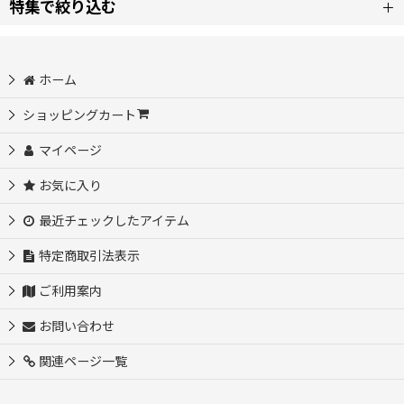
特集で絞り込む
並び順
:
在庫品（翌日発送）
ホーム
絞り込む
コスプレ靴/プーツ
ショッピングカート
マイページ
コスプレウィッグ
お気に入り
コスプレ道具
最近チェックしたアイテム
コスプレ衣装/DM
特定商取引法表示
ご利用案内
お問い合わせ
関連ページ一覧