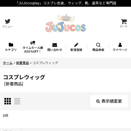
「JUJUcosplay」コスプレ衣装、ウィッグ、靴、道具など専門店
メニュー
カート
タイムセール最
カテゴリ
問い合わせ
新規登録
商品検索
マイページ
大50％OFF！
ホーム
>
新着商品
>
コスプレウィッグ
コスプレウィッグ
[
新着商品
]
表示順変更
閉じる
0
件
表示数
: