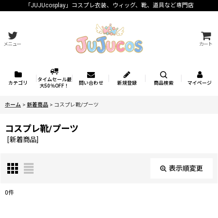
「JUJUcosplay」コスプレ衣装、ウィッグ、靴、道具など専門店
メニュー
カート
タイムセール最
カテゴリ
問い合わせ
新規登録
商品検索
マイページ
大50％OFF！
ホーム
>
新着商品
>
コスプレ靴/プーツ
コスプレ靴/プーツ
[
新着商品
]
表示順変更
閉じる
0
件
表示数
: