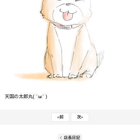
天国の太郎丸( ´:ω:` )
«
前
次
»
店長日記