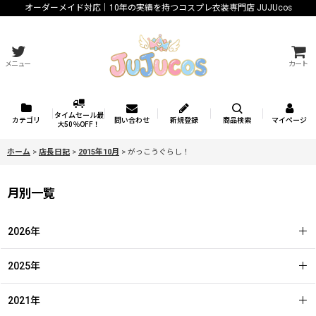
オーダーメイド対応｜10年の実績を持つコスプレ衣装専門店 JUJUcos
メニュー
カート
タイムセール最
カテゴリ
問い合わせ
新規登録
商品検索
マイページ
大50％OFF！
ホーム
>
店長日記
>
2015年10月
>
がっこうぐらし！
月別一覧
2026年
2025年
2021年