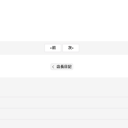
«
前
次
»
店長日記