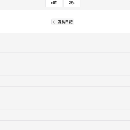
«
前
次
»
店長日記