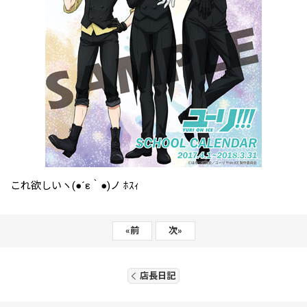
これ欲しいヽ(●´ε｀●)ノ ﾎｽｨ
«
前
次
»
店長日記